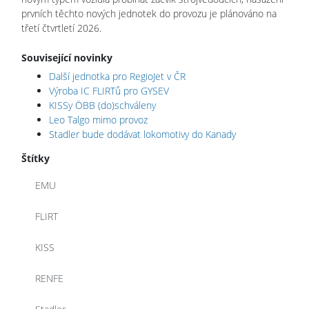
prvních těchto nových jednotek do provozu je plánováno na
třetí čtvrtletí 2026.
Související novinky
Další jednotka pro RegioJet v ČR
Výroba IC FLIRTů pro GYSEV
KISSy ÖBB (do)schváleny
Leo Talgo mimo provoz
Stadler bude dodávat lokomotivy do Kanady
Štítky
EMU
FLIRT
KISS
RENFE