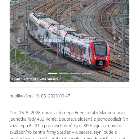
Previous
Next
publikováno 19. 05. 2026 09:47
Dne 16. 5. 2026 dorazila do depa Fuencarral v Madridu první
jednotka řady 453 Renfe. Souprava složená z jednopodlažních
vozů typu FLIRT a patrových vozů typu KISS vyjela z nového
zkušebního centra firmy Stadler v Albacete. Nyní bude s
novým typem vozidla probíhat zácvik strojvedoucích, nasazení