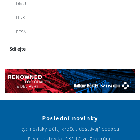
DMU
LINK
PESA
Sdílejte
Poslední novinky
Rychlovlaky Bělyj krečet dostávají podobu
První „hybryda“ PKP IC ve Żmigródu