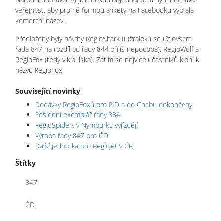
veřejnost, aby pro ně formou ankety na Facebooku vybrala
komerční název.
Předloženy byly návrhy RegioShark II (žraloku se už ovšem
řada 847 na rozdíl od řady 844 příliš nepodobá), RegioWolf a
RegioFox (tedy vlk a liška). Zatím se nejvíce účastníků kloní k
názvu RegioFox.
Související novinky
Dodávky RegioFoxů pro PID a do Chebu dokončeny
Poslední exemplář řady 384
RegioSpidery v Nymburku vyjíždějí
Výroba řady 847 pro ČD
Další jednotka pro RegioJet v ČR
Štítky
847
ČD