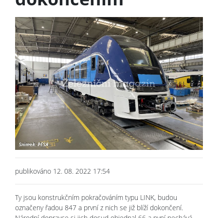
publikováno 12. 08. 2022 17:54
Ty jsou konstrukčním pokračováním typu LINK, budou
označeny řadou 847 a první z nich se již blíží dokončení.
Národní dopravce si jich dosud objednal 66 a nyní nechává