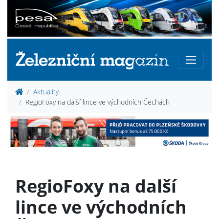
Aktuality
RegioFoxy na další lince ve východních Čechách
RegioFoxy na další
lince ve východních