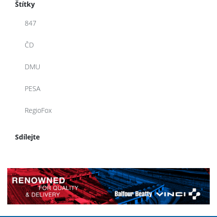
Štítky
847
ČD
DMU
PESA
RegioFox
Sdílejte