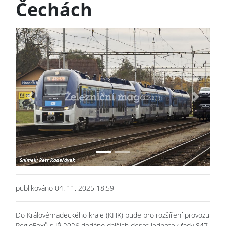
Čechách
Previous
Next
publikováno 04. 11. 2025 18:59
Do Královéhradeckého kraje (KHK) bude pro rozšíření provozu
RegioFoxů s JŘ 2026 dodáno dalších deset jednotek řady 847,