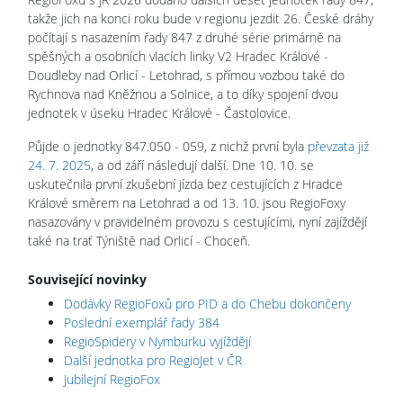
takže jich na konci roku bude v regionu jezdit 26. České dráhy
počítají s nasazením řady 847 z druhé série primárně na
spěšných a osobních vlacích linky V2 Hradec Králové -
Doudleby nad Orlicí - Letohrad, s přímou vozbou také do
Rychnova nad Kněžnou a Solnice, a to díky spojení dvou
jednotek v úseku Hradec Králové - Častolovice.
Půjde o jednotky 847.050 - 059, z nichž první byla
převzata již
24. 7. 2025
, a od září následují další. Dne 10. 10. se
uskutečnila první zkušební jízda bez cestujících z Hradce
Králové směrem na Letohrad a od 13. 10. jsou RegioFoxy
nasazovány v pravidelném provozu s cestujícími, nyní zajíždějí
také na trať Týniště nad Orlicí - Choceň.
Související novinky
Dodávky RegioFoxů pro PID a do Chebu dokončeny
Poslední exemplář řady 384
RegioSpidery v Nymburku vyjíždějí
Další jednotka pro RegioJet v ČR
Jubilejní RegioFox