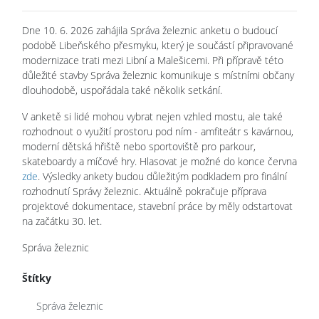
Dne 10. 6. 2026 zahájila Správa železnic anketu o budoucí
podobě Libeňského přesmyku, který je součástí připravované
modernizace trati mezi Libní a Malešicemi. Při přípravě této
důležité stavby Správa železnic komunikuje s místními občany
dlouhodobě, uspořádala také několik setkání.
V anketě si lidé mohou vybrat nejen vzhled mostu, ale také
rozhodnout o využití prostoru pod ním - amfiteátr s kavárnou,
moderní dětská hřiště nebo sportoviště pro parkour,
skateboardy a míčové hry. Hlasovat je možné do konce června
zde
. Výsledky ankety budou důležitým podkladem pro finální
rozhodnutí Správy železnic. Aktuálně pokračuje příprava
projektové dokumentace, stavební práce by měly odstartovat
na začátku 30. let.
Správa železnic
Štítky
Správa železnic