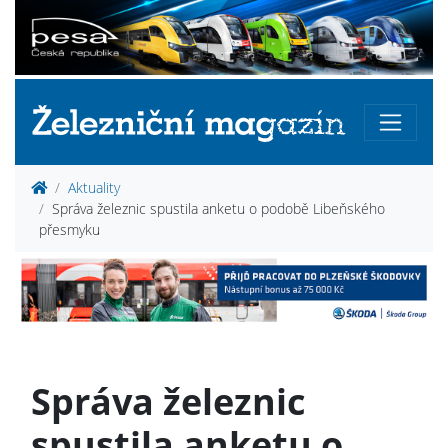
Aktuality
Správa železnic spustila anketu o podobě Libeňského
přesmyku
Správa železnic
spustila anketu o