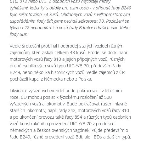
010, 012 nebo 015. Z osobních vozů nejčastěji mizely
vyhlášené ‚koženky‘ s oddíly pro osm osob - v případě řady B249
bylo sešrotováno 54 kusů. Obdobných vozů s velkoprostorovým
uspořádáním řady Bdt jsme nechali sešrotovat 70. Rozložení se
týkalo i 22 nepopulárních vozů řady Bdmtee i dalších jako třeba
řady BDs.“
Vedle šrotování probíhal i odprodej starých vozidel různým
zájemcům, kteří získali celkem 43 kusů. Prodej se dotkl např.
motorových vozů řady 810 a jejich přípojných vozů, různých
druhů rychlíkových vozů typu UIC-Y/B 70, především řady
B249, nebo několika historických vozů. Vedle zájemců z ČR
pocházeli kupci z Německa nebo z Polska.
Likvidace vyřazených vozidel bude pokračovat i v letošním
roce. ČD mohou poslat k fyzickému rozložení až 500
vyřazených vozů a lokomotiv. Bude pokračovat rušení hlavně
starších lokomotiv, např. řady 242, motorových vozů řady 810
a po ukončení provozu také řady 854 a různých typů osobních
vozů konstrukčního provedení UIC-Y/B 70 z produkce
německých a československých vagónek. Půjde především o
řadu B249, různé provedení vozů Bdt, ale i BDs a dalších typů.