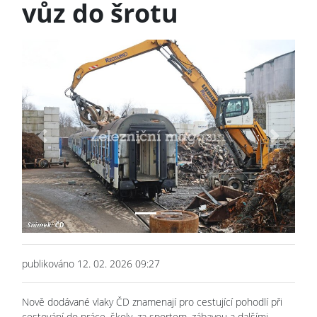
vůz do šrotu
Previous
Next
publikováno 12. 02. 2026 09:27
Nově dodávané vlaky ČD znamenají pro cestující pohodlí při
cestování do práce, školy, za sportem, zábavou a dalšími