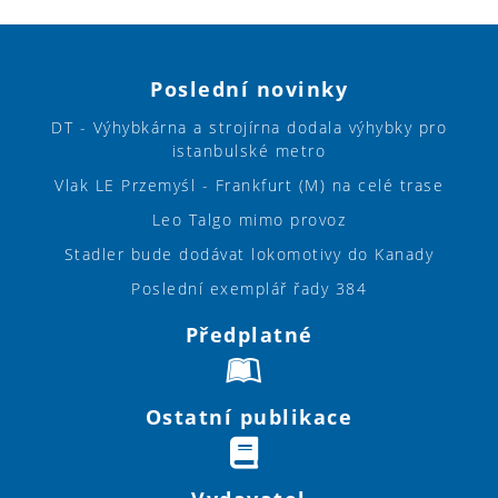
Poslední novinky
DT - Výhybkárna a strojírna dodala výhybky pro
istanbulské metro
Vlak LE Przemyśl - Frankfurt (M) na celé trase
Leo Talgo mimo provoz
Stadler bude dodávat lokomotivy do Kanady
Poslední exemplář řady 384
Předplatné
Ostatní publikace