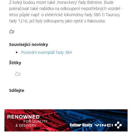
Z kolejí budou mizet také ‚honeckery‘ řady Bdmtee. Bude
pokračovat také nabídka na odkoupení nepotřebných vozidel -
letos půjde např. o elektrické lokomotivy řady 380 či Taurusy
řady 1216, jež byly odkoupeny jako ojeté z Rakouska.
ČD
Související novinky
Poslední exemplář řady 384
Štítky
ČD
Sdílejte