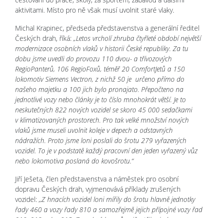
aktivitami. Místo pro ně však musí uvolnit staré vlaky.
Michal Krapinec, předseda představenstva a generální ředitel
Českých drah, říká:
„Letos vrcholí zhruba čtyřleté období největší
modernizace osobních vlaků v historii České republiky. Za tu
dobu jsme uvedli do provozu 110 dvou- a třívozových
RegioPanterů, 106 RegioFoxů, téměř 20 ComfortJetů a 150
lokomotiv Siemens Vectron, z nichž 50 je určeno přímo do
našeho majetku a 100 jich bylo pronajato. Přepočteno na
jednotlivé vozy nebo články je to číslo mnohokrát větší. Je to
neskutečných 822 nových vozidel se skoro 45 000 sedačkami
v klimatizovaných prostorech. Pro tak velké množství nových
vlaků jsme museli uvolnit koleje v depech a odstavných
nádražích. Proto jsme loni poslali do šrotu 279 vyřazených
vozidel. To je v podstatě každý pracovní den jeden vyřazený vůz
nebo lokomotiva poslaná do kovošrotu.“
Jiří Ješeta, člen představenstva a náměstek pro osobní
dopravu Českých drah, vyjmenovává příklady zrušených
vozidel:
„Z hnacích vozidel loni mířily do šrotu hlavně jednotky
řady 460 a vozy řady 810 a samozřejmě jejich přípojné vozy řad