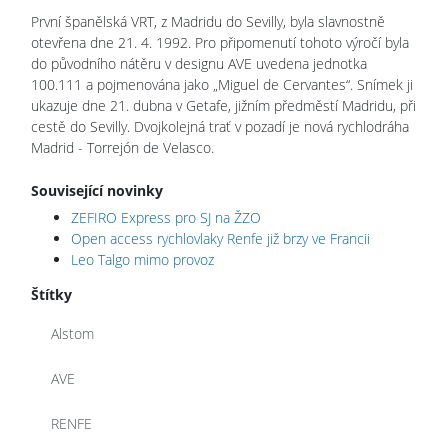
První španělská VRT, z Madridu do Sevilly, byla slavnostně
otevřena dne 21. 4. 1992. Pro připomenutí tohoto výročí byla
do původního nátěru v designu AVE uvedena jednotka
100.111 a pojmenována jako „Miguel de Cervantes“. Snímek ji
ukazuje dne 21. dubna v Getafe, jižním předměstí Madridu, při
cestě do Sevilly. Dvojkolejná trať v pozadí je nová rychlodráha
Madrid - Torrejón de Velasco.
Související novinky
ZEFIRO Express pro SJ na ŽZO
Open access rychlovlaky Renfe již brzy ve Francii
Leo Talgo mimo provoz
Štítky
Alstom
AVE
RENFE