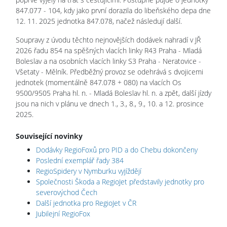
847.077 - 104, kdy jako první dorazila do libeňského depa dne
12. 11. 2025 jednotka 847.078, načež následují další.
Soupravy z úvodu těchto nejnovějších dodávek nahradí v JŘ
2026 řadu 854 na spěšných vlacích linky R43 Praha - Mladá
Boleslav a na osobních vlacích linky S3 Praha - Neratovice -
Všetaty - Mělník. Předběžný provoz se odehrává s dvojicemi
jednotek (momentálně 847.078 + 080) na vlacích Os
9500/9505 Praha hl. n. - Mladá Boleslav hl. n. a zpět, další jízdy
jsou na nich v plánu ve dnech 1., 3., 8., 9., 10. a 12. prosince
2025.
Související novinky
Dodávky RegioFoxů pro PID a do Chebu dokončeny
Poslední exemplář řady 384
RegioSpidery v Nymburku vyjíždějí
Společnosti Škoda a RegioJet představily jednotky pro
severovýchod Čech
Další jednotka pro RegioJet v ČR
Jubilejní RegioFox