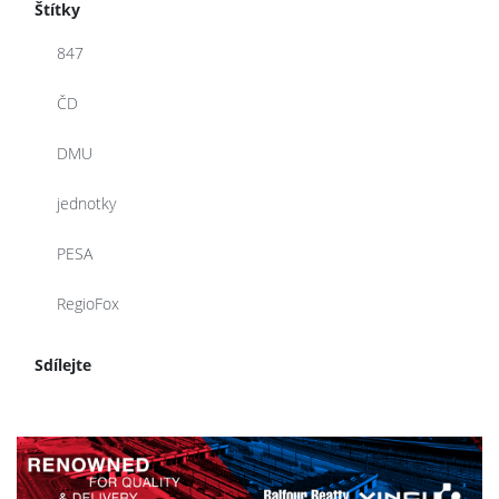
Štítky
847
ČD
DMU
jednotky
PESA
RegioFox
Sdílejte