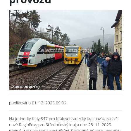
publikováno 01. 12. 2025 09:06
Na jednotky řady 847 pro Královéhradecký kraj navázaly další
nové RegioFoxy pro Středočeský kraj a dne 28. 11. 2025
poprvé vyjely na trať s cestujícími. Postupně půjde o jednotky