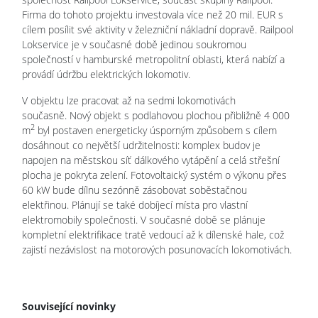
Firma do tohoto projektu investovala více než 20 mil. EUR s
cílem posílit své aktivity v železniční nákladní dopravě. Railpool
Lokservice je v současné době jedinou soukromou
společností v hamburské metropolitní oblasti, která nabízí a
provádí údržbu elektrických lokomotiv.
V objektu lze pracovat až na sedmi lokomotivách
současně. Nový objekt s podlahovou plochou přibližně 4 000
2
m
byl postaven energeticky úsporným způsobem s cílem
dosáhnout co největší udržitelnosti: komplex budov je
napojen na městskou síť dálkového vytápění a celá střešní
plocha je pokryta zelení. Fotovoltaický systém o výkonu přes
60 kW bude dílnu sezónně zásobovat soběstačnou
elektřinou. Plánují se také dobíjecí místa pro vlastní
elektromobily společnosti. V současné době se plánuje
kompletní elektrifikace tratě vedoucí až k dílenské hale, což
zajistí nezávislost na motorových posunovacích lokomotivách.
Související novinky