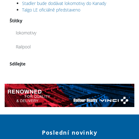
Stadler bude dodávat lokomotivy do Kanady
Talgo LE oficiálně představeno
Štítky
lokomotivy
Railpool
Sdílejte
Poslední novinky