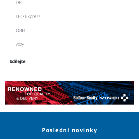
DB
LEO Express
ÖBB
vozy
Sdílejte
Poslední novinky