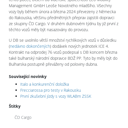
Management GmbH Leoše Novotného mladšího. Všechny
vozy byly během února a března 2024 převezeny z Německa
do Rakouska, většinu předmětných přeprav zajistili dopravci
ze skupiny ČD Cargo. V druhém dubnovém týdnu by již první z
těchto vozů měly být nasazovány do provozu.
U DB se uvolnilo větší množství rychlíkových vozů v důsledku
(
nedávno dokončených
) dodávek nových jednotek ICE 4.
Kontrakt na odprodej 76 vozů podepsal s DB koncem března
také bulharský národní dopravce BDŽ PP. Tyto by měly být do
Bulharska postupně převáženy od poloviny dubna.
Související novinky
Italo a konkurenční doložka
Frecciarossa pro testy v Rakousku
První zkušební jízdy s vozy WLABm ZSSK
Štítky
ČD Cargo