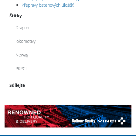
Přepravy bateriových úložišť
Štítky
Dragon
lokomotivy
Newag
PKPCI
Sdílejte