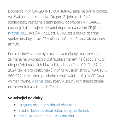
Dopravce PKP CARGO INTERNATIONAL začal ve svém provozu
využívat jednu lokomotivu Dragon 2. Jeho mateřská
společnost, částečně státní polský dopravce PKP CARGO,
nasazuje tyto stroje v nákladní dopravě na území ČR již
od
května 2023
(viz ŽM 6/23, str. 6), využití u české dceřiné
společnosti bylo rovněž v plánu, došlo k němu však nakonec
až nyní.
Podle tiskové zprávy by lokomotiva měla být nasazována
zejména na výkonech z Ostravska směrem na Čadcu a Kúty,
dle potřeb i na jiných hlavních tratích v rámci ČR. Od 17. 2.
2024 tak je pro vozbu vlaků PKP CI využíván stroj ET43-010 (3
260 012, k systému polského označování, jenž je v ČR často
vnímán mylně,
více viz zde
), který v uplynulých dnech zavítal i
do severních a středních Čech.
Související novinky
Dragony pro RCP s dotací přes KPO
Stadler bude dodávat lokomotivy do Kanady
První „hybryda“ PKP IC ve Żmigródu