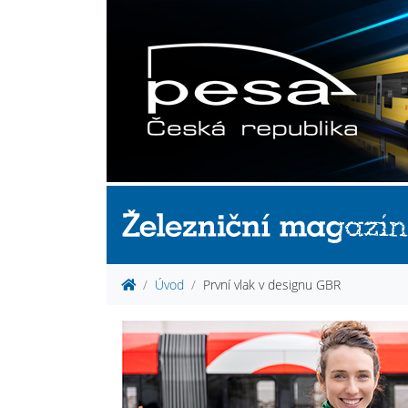
Úvod
První vlak v designu GBR