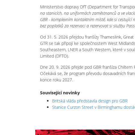
Ministerstvo dopravy DfT (Department for Transpor
na stanicích, na uniformách zaměstnanců a ve vlacích
GBR - komplexním kontaktním místě, kde si cestující m
bez poplatků za rezervaci a rezervovat si službu Passe
Od 31. 5. 2026 přejdou franšízy Thameslink, Great
GTR se tak připojí ke společnostem West Midlands 
Southeastern, LNER a South Western, které v sou
Limited (DFTO).
Dne 20. 9. 2026 přejde pod GBR franšíza Chiltern R
Očekává se, že program převodu dosavadních franš
konce roku 2027.
Související novinky
Britská vláda představila design pro GBR
Stanice Curzon Street v Birminghamu dostáv