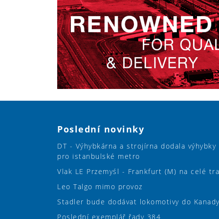
Poslední novinky
DT - Výhybkárna a strojírna dodala výhybky
pro istanbulské metro
Vlak LE Przemyśl - Frankfurt (M) na celé tr
Leo Talgo mimo provoz
Stadler bude dodávat lokomotivy do Kanad
Poslední exemplář řady 384