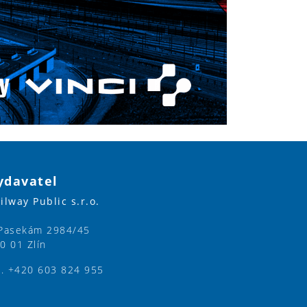
ydavatel
ilway Public s.r.o.
Pasekám 2984/45
0 01 Zlín
l. +420 603 824 955