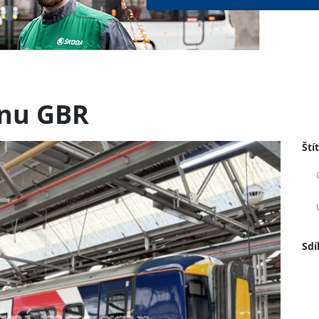
gnu GBR
Ští
Sdí