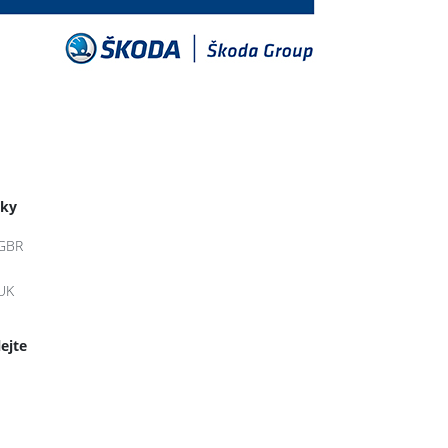
tky
GBR
UK
lejte