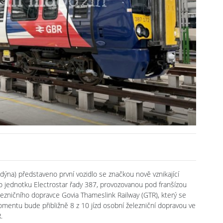
dýna) představeno první vozidlo se značkou nově vznikající
e o jednotku Electrostar řady 387, provozovanou pod franšízou
lezničního dopravce Govia Thameslink Railway (GTR), který se
omentu bude přibližně 8 z 10 jízd osobní železniční dopravou ve
.