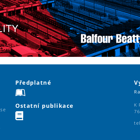
Předplatné
V
Ra
Ostatní publikace
K 
ase
76
te
y