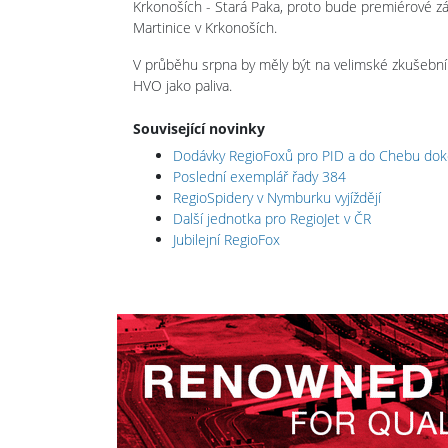
Krkonoších - Stará Paka, proto bude premiérové z
Martinice v Krkonoších.
V průběhu srpna by měly být na velimské zkušební 
HVO jako paliva.
Související novinky
Dodávky RegioFoxů pro PID a do Chebu do
Poslední exemplář řady 384
RegioSpidery v Nymburku vyjíždějí
Další jednotka pro RegioJet v ČR
Jubilejní RegioFox