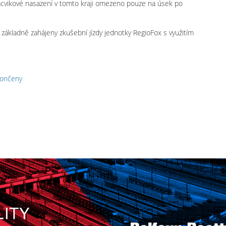
ácvikové nasazení v tomto kraji omezeno pouze na úsek po
základně zahájeny zkušební jízdy jednotky RegioFox s využitím
končeny