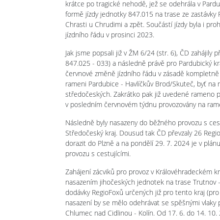
krátce po tragické nehodě, jež se odehrála v Pardu
formě jízdy jednotky 847.015 na trase ze zastávk
Chrasti u Chrudimi a zpět. Součástí jízdy byla i pr
jízdního řádu v prosinci 2023.
Jak jsme popsali již v ŽM 6/24 (str. 6), ČD zahájil
847.025 - 033) a následně právě pro Pardubický kr
červnové změně jízdního řádu v zásadě kompletně
rameni Pardubice - Havlíčkův Brod/Skuteč, byť na n
středočeských. Zakrátko pak již uvedené rameno po
v posledním červnovém týdnu provozovány na rameni
Následně byly nasazeny do běžného provozu s ces
Středočeský kraj. Dousud tak ČD převzaly 26 RegioFo
dorazit do Plzně a na pondělí 29. 7. 2024 je v plá
provozu s cestujícími.
Zahájení zácviků pro provoz v Královéhradeckém k
nasazením jihočeských jednotek na trase Trutnov -
dodávky RegioFoxů určených již pro tento kraj (pro
nasazení by se mělo odehrávat se spěšnými vlaky pr
Chlumec nad Cidlinou - Kolín. Od 17. 6. do 14. 10