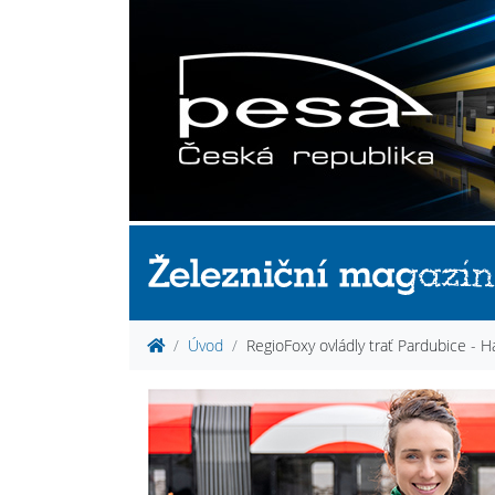
Úvod
RegioFoxy ovládly trať Pardubice - H