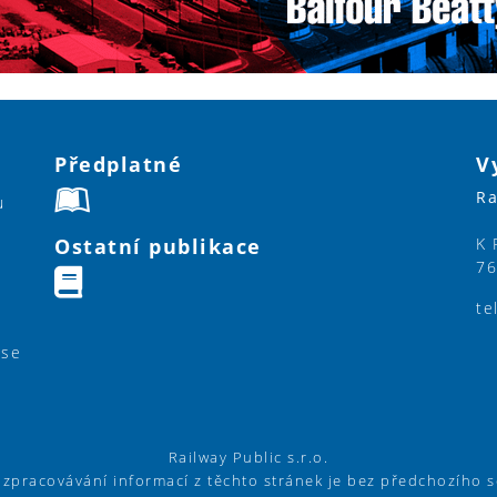
Předplatné
V
Ra
u
Ostatní publikace
K 
76
te
ase
Railway Public s.r.o.
í zpracovávání informací z těchto stránek je bez předchozího 