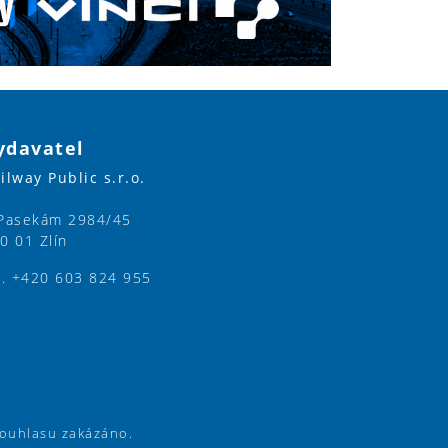
ydavatel
ilway Public s.r.o.
Pasekám 2984/45
0 01 Zlín
l. +420 603 824 955
souhlasu zakázáno.