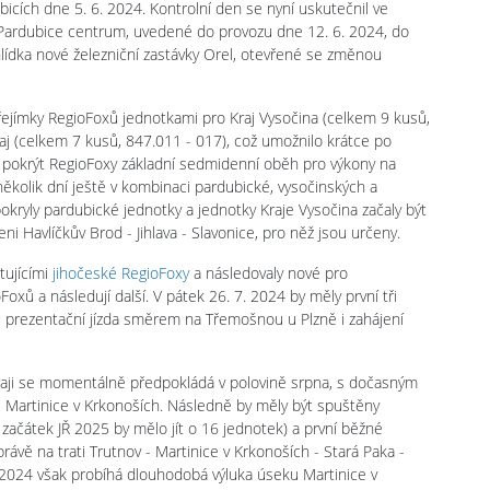
bicích dne 5. 6. 2024. Kontrolní den se nyní uskutečnil ve
y Pardubice centrum, uvedené do provozu dne 12. 6. 2024, do
ohlídka nové železniční zastávky Orel, otevřené se změnou
y přejímky RegioFoxů jednotkami pro Kraj Vysočina (celkem 9 kusů,
aj (celkem 7 kusů, 847.011 - 017), což umožnilo krátce po
 pokrýt RegioFoxy základní sedmidenní oběh pro výkony na
ěkolik dní ještě v kombinaci pardubické, vysočinských a
kryly pardubické jednotky a jednotky Kraje Vysočina začaly být
 Havlíčkův Brod - Jihlava - Slavonice, pro něž jsou určeny.
tujícími
jihočeské RegioFoxy
a následovaly nové pro
xů a následují další. V pátek 26. 7. 2024 by měly první tři
nu prezentační jízda směrem na Třemošnou u Plzně i zahájení
raji se momentálně předpokládá v polovině srpna, s dočasným
 Martinice v Krkonoších. Následně by měly být spuštěny
 začátek JŘ 2025 by mělo jít o 16 jednotek) a první běžné
ávě na trati Trutnov - Martinice v Krkonoších - Stará Paka -
. 2024 však probíhá dlouhodobá výluka úseku Martinice v