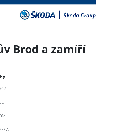
ův Brod a zamíří
tky
847
ČD
DMU
PESA