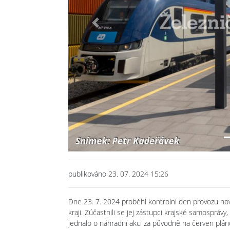
Previous
publikováno 23. 07. 2024 15:26
Dne 23. 7. 2024 proběhl kontrolní den provozu n
kraji. Zúčastnili se jej zástupci krajské samospráv
jednalo o náhradní akci za původně na červen plán