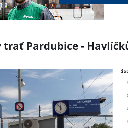
 trať Pardubice - Havlíčk
Ští