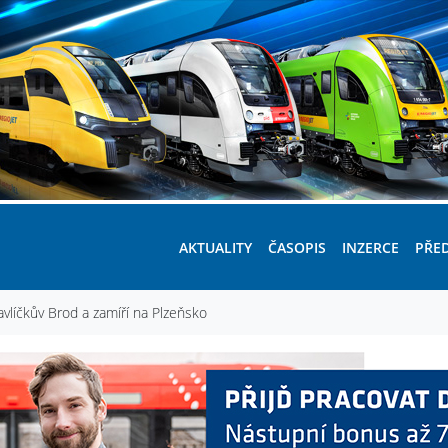
AKTUALITY
ČASOPIS
INZERCE
PŘE
avlíčkův Brod a zamíří na Plzeňsko