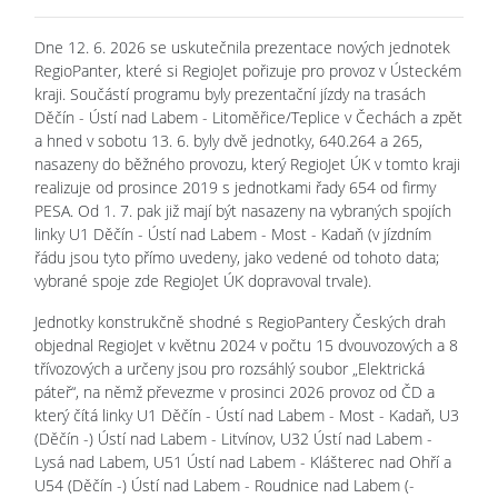
Dne 12. 6. 2026 se uskutečnila prezentace nových jednotek
RegioPanter, které si RegioJet pořizuje pro provoz v Ústeckém
kraji. Součástí programu byly prezentační jízdy na trasách
Děčín - Ústí nad Labem - Litoměřice/Teplice v Čechách a zpět
a hned v sobotu 13. 6. byly dvě jednotky, 640.264 a 265,
nasazeny do běžného provozu, který RegioJet ÚK v tomto kraji
realizuje od prosince 2019 s jednotkami řady 654 od firmy
PESA. Od 1. 7. pak již mají být nasazeny na vybraných spojích
linky U1 Děčín - Ústí nad Labem - Most - Kadaň (v jízdním
řádu jsou tyto přímo uvedeny, jako vedené od tohoto data;
vybrané spoje zde RegioJet ÚK dopravoval trvale).
Jednotky konstrukčně shodné s RegioPantery Českých drah
objednal RegioJet v květnu 2024 v počtu 15 dvouvozových a 8
třívozových a určeny jsou pro rozsáhlý soubor „Elektrická
páteř“, na němž převezme v prosinci 2026 provoz od ČD a
který čítá linky U1 Děčín - Ústí nad Labem - Most - Kadaň, U3
(Děčín -) Ústí nad Labem - Litvínov, U32 Ústí nad Labem -
Lysá nad Labem, U51 Ústí nad Labem - Klášterec nad Ohří a
U54 (Děčín -) Ústí nad Labem - Roudnice nad Labem (-