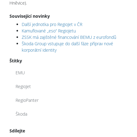
Hněvice).
Související novinky
Další jednotka pro RegioJet v ČR
Kamuflované „eso“ RegioJetu
ZSSK má zajištěné financování BEMU z eurofondů
Škoda Group vstupuje do další fáze příprav nové
korporátní identity
Štítky
EMU
RegioJet
RegioPanter
Škoda
Sdílejte