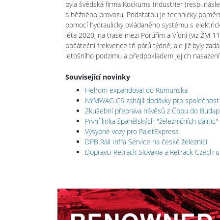
byla švédská firma Kockums Industrier (resp. násled
a běžného provozu. Podstatou je technicky poměrn
pomocí hydraulicky ovládaného systému s elektrick
léta 2020, na trase mezi Porúřím a Vídní (viz ŽM 11
počáteční frekvence tří párů týdně, ale již byly z
letošního podzimu a předpokladem jejich nasazení 
Související novinky
Helrom expandoval do Rumunska
NYMWAG CS zahájil dodávky pro společnos
Zkušební přeprava návěsů z Čopu do Budap
První linka španělských "železničních dálnic"
Výsypné vozy pro PaletExpress
DPB Rail Infra Service na české železnici
Dopravci Retrack Slovakia a Retrack Czech u