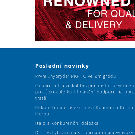
Poslední novinky
První „hybryda“ PKP IC ve Żmigródu
Gepard Infra získal bezpečnostní osvědčen
pro Úzkokolejku i finanční podporu na opra
tratě
Rekonstrukce úseku mezi Kolínem a Kutno
Horou
Italo a konkurenční doložka
DT - Výhybkárna a strojírna dodala výhybky