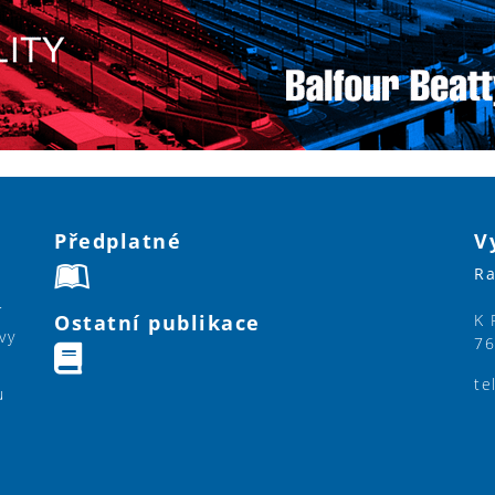
Předplatné
V
Ra
í
Ostatní publikace
K 
vy
76
te
u