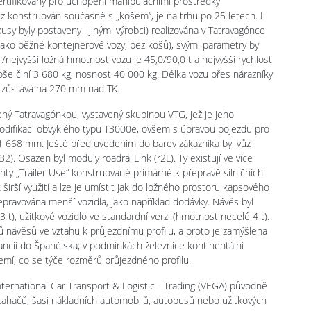
ertifikovány pro uchopení manipulačními prostředky
z konstruován současně s „košem“, je na trhu po 25 letech. I
kusy byly postaveny i jinými výrobci) realizována v Tatravagónce
e jako běžné kontejnerové vozy, bez košů), svými parametry by
í/nejvyšší ložná hmotnost vozu je 45,0/90,0 t a nejvyšší rychlost
še činí 3 680 kg, nosnost 40 000 kg. Délka vozu přes nárazníky
 zůstává na 270 mm nad TK.
ný Tatravagónkou, vystavený skupinou VTG, jež je jeho
modifikaci obvyklého typu T3000e, ovšem s úpravou pojezdu pro
1 668 mm. Ještě před uvedením do barev zákazníka byl vůz
2). Osazen byl moduly roadrailLink (r2L). Ty existují ve více
anty „Trailer Use“ konstruované primárně k přepravě silničních
irší využití a lze je umístit jak do ložného prostoru kapsového
řepravována menší vozidla, jako například dodávky. Návěs byl
3 t), užitkové vozidlo ve standardní verzi (hmotnost necelé 4 t).
ů návěsů ve vztahu k průjezdnímu profilu, a proto je zamýšlena
ancii do Španělska; v podmínkách železnice kontinentální
zemí, co se týče rozměrů průjezdného profilu.
ternational Car Transport & Logistic - Trading (VEGA) původně
ahačů, šasi nákladních automobilů, autobusů nebo užitkových