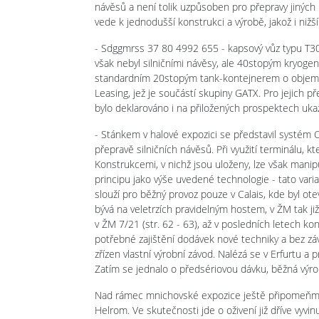
návěsů a není tolik uzpůsoben pro přepravy jiných
vede k jednodušší konstrukci a výrobě, jakož i nižší
- Sdggmrss 37 80 4992 655 - kapsový vůz typu T30
však nebyl silničními návěsy, ale 40stopým kryo
standardním 20stopým tank-kontejnerem o objemu 2
Leasing, jež je součástí skupiny GATX. Pro jejich 
bylo deklarováno i na přiložených prospektech uk
- Stánkem v halové expozici se představil systém C
přepravě silničních návěsů. Při využití terminálu, 
Konstrukcemi, v nichž jsou uloženy, lze však manip
principu jako výše uvedené technologie - tato varia
slouží pro běžný provoz pouze v Calais, kde byl ot
bývá na veletrzích pravidelným hostem, v ŽM tak ji
v ŽM 7/21 (str. 62 - 63), až v posledních letech 
potřebné zajištění dodávek nové techniky a bez záv
zřízen vlastní výrobní závod. Nalézá se v Erfurtu a
Zatím se jednalo o předsériovou dávku, běžná výr
Nad rámec mnichovské expozice ještě připomeňme,
Helrom. Ve skutečnosti jde o oživení již dříve vyv