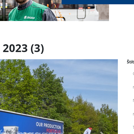
 2023 (3)
Ští