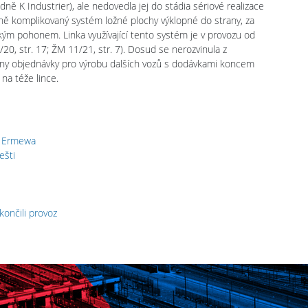
ně K Industrier), ale nedovedla jej do stádia sériové realizace
ě komplikovaný systém ložné plochy výklopné do strany, za
ým pohonem. Linka využívající tento systém je v provozu od
/20, str. 17; ŽM 11/21, str. 7). Dosud se nerozvinula z
adány objednávky pro výrobu dalších vozů s dodávkami koncem
na téže lince.
t Ermewa
ešti
končili provoz