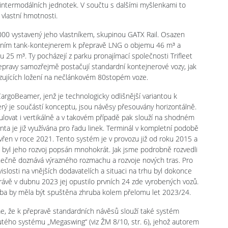
 intermodálních jednotek. V součtu s dalšími myšlenkami to
 vlastní hmotnosti.
00 vystavený jeho vlastníkem, skupinou GATX Rail. Osazen
genním tank-kontejnerem k přepravě LNG o objemu 46 m³ a
5 m³. Ty pocházejí z parku pronajímací společnosti Trifleet
přepravy samozřejmě postačují standardní kontejnerové vozy, jak
azujících ložení na nečlánkovém 80stopém voze.
argoBeamer, jenž je technologicky odlišnější variantou k
který je součástí konceptu, jsou návěsy přesouvány horizontálně.
ulovat i vertikálně a v takovém případě pak slouží na shodném
nta je již využívána pro řadu linek. Terminál v kompletní podobě
evřen v roce 2021. Tento systém je v provozu již od roku 2015 a
ž byl jeho rozvoj popsán mnohokrát. Jak jsme podrobně rozvedli
konečně doznává výrazného rozmachu a rozvoje nových tras. Pro
islosti na vnějších dodavatelích a situaci na trhu byl dokonce
 právě v dubnu 2023 jej opustilo prvních 24 zde vyrobených vozů.
oba by měla být spuštěna zhruba kolem přelomu let 2023/24.
 že k přepravě standardních návěsů slouží také systém
inutého systému „Megaswing“ (viz ŽM 8/10, str. 6), jehož autorem