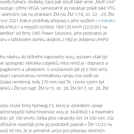
vozidly (tahače, dodávky, šasi) pak slouží také verze „Multi Use“.
ovozuje i přímo VEGA, samostatně jej nasazuje právě také VTG.
veletrzích, tak na stránkách ŽM (viz ŽM 1/18, str. 22 - 23; ŽM
V roce 2021 krátce probíhaly přepravy s jeho využitím
i v tranzitu
 38,4/96,6 t a nejvyšší rychlost 100/120 km/h (22,5/20 t na
werBox“ od firmy SWS Power Solutions. Jeho podstatou je
ru v ložiskovém domku dvojkolí, z nějž je dobíjena LiFePO
čního návěsu do běžného kapsového vozu; vystaven však byl
e spolupráci několika subjektů, mezi nimiž je i dopravce a
pagátorem a uživatelem. V současnosti jde již o třetí verzi,
adující samostatnou terminálovou rampu (na rozdíl od
 zůstává neměnná, tedy 270 mm nad TK. I tento sytém byl
lánků v ŽM (viz např. ŽM 6/15, str. 28; ŽM 8/17, str. 28; ŽM
vozu české firmy Nymwag CS, který je výsledkem vývoje
astní/nejvyšší ložná hmotnost vozu je 34,0/80,0 t a maximální
dná i při 100 km/h). Délka přes nárazníky činí 34 030 mm. Vůz
příslušné reportáži jsme jej podrobně popsali v ŽM 12/22 na
zů liší tím, že je primárně určen pro přepravy silničních