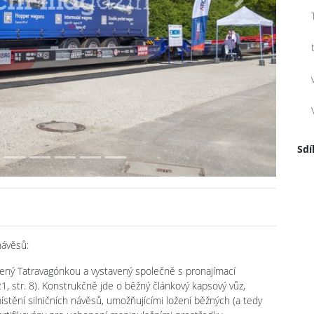
Next
Sdí
návěsů:
bený Tatravagónkou a vystavený společně s pronajímací
1, str. 8). Konstrukčně jde o běžný článkový kapsový vůz,
stění silničních návěsů, umožňujícími ložení běžných (a tedy