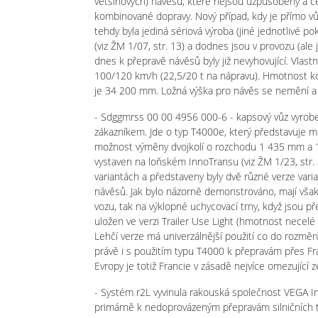
většinových) návěsů, které nejsou uzpůsobeny a c
kombinované dopravy. Nový případ, kdy je přímo vů
tehdy byla jediná sériová výroba (jiné jednotlivé po
(viz ŽM 1/07, str. 13) a dodnes jsou v provozu (al
dnes k přepravě návěsů byly již nevyhovující. Vlastn
100/120 km/h (22,5/20 t na nápravu). Hmotnost ko
je 34 200 mm. Ložná výška pro návěs se nemění a
- Sdggmrss 00 00 4956 000-6 - kapsový vůz vyrobe
zákazníkem. Jde o typ T4000e, který představuje 
možnost výměny dvojkolí o rozchodu 1 435 mm a 
vystaven na loňském InnoTransu (viz ŽM 1/23, str. 3
variantách a představeny byly dvě různé verze vari
návěsů. Jak bylo názorně demonstrováno, mají však š
vozu, tak na výklopné uchycovací trny, když jsou p
uložen ve verzi Trailer Use Light (hmotnost necelé 
Lehčí verze má univerzálnější použití co do rozměr
právě i s použitím typu T4000 k přepravám přes Fr
Evropy je totiž Francie v zásadě nejvíce omezující 
- Systém r2L vyvinula rakouská společnost VEGA In
primárně k nedoprovázeným přepravám silničních t