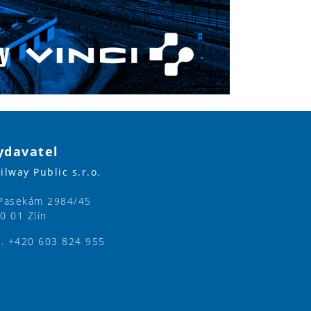
ydavatel
ilway Public s.r.o.
Pasekám 2984/45
0 01 Zlín
l. +420 603 824 955