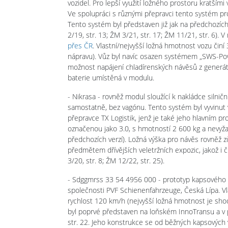
vozidel. Pro lepší využití ložného prostoru kratšími 
Ve spolupráci s různými přepravci tento systém pr
Tento systém byl představen již jak na předchozích 
2/19, str. 13; ŽM 3/21, str. 17; ŽM 11/21, str. 6). 
přes ČR
. Vlastní/nejvyšší ložná hmotnost vozu činí
nápravu). Vůz byl navíc osazen systémem „SWS-Po
možnost napájení chladírenských návěsů z generáto
baterie umístěná v modulu.
- Nikrasa - rovněž modul sloužící k nakládce silni
samostatně, bez vagónu. Tento systém byl vyvinut v
přepravce TX Logistik, jenž je také jeho hlavním pro
označenou jako 3.0, s hmotností 2 600 kg a nevyž
předchozích verzí). Ložná výška pro návěs rovněž
předmětem dřívějších veletržních expozic, jakož i č
3/20, str. 8; ŽM 12/22, str. 25).
- Sdggmrss 33 54 4956 000 - prototyp kapsového 
společnosti PVF Schienenfahrzeuge, Česká Lípa. Vl
rychlost 120 km/h (nejvyšší ložná hmotnost je sho
byl poprvé představen na loňském InnoTransu a v 
str. 22. Jeho konstrukce se od běžných kapsových vo