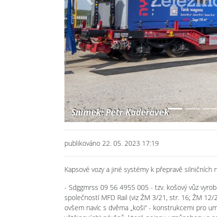
Previous
publikováno 22. 05. 2023 17:19
Kapsové vozy a jiné systémy k přepravě silničních 
- Sdggmrss 09 56 4955 005 - tzv. košový vůz vyro
společností MFD Rail (viz ŽM 3/21, str. 16; ŽM 12/2
ovšem navíc s dvěma „koši“ - konstrukcemi pro umí