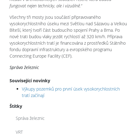
fungovat nejen technicky, ale i vizuálně.“
Všechny tři mosty jsou součástí připravovaného
vysokorychlostního úseku mezi Světlou nad Sázavou a Velkou
Bíteší, který tvoří část budoucího spojení Prahy a Brna. Po
nové trati budou vlaky jezdit rychlostí až 320 km/h. Příprava
vysokorychlostních tratí je financována z prostředků Státního
fondu dopravní infrastruktury a evropského programu
Connecting Europe Facility (CEF).
Správa železnic
Související novinky
Výkupy pozemků pro první úsek vysokorychlostních
tratí začínají
Štítky
Správa železnic
VRT