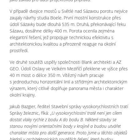
V případě dvojice mostů u Světlé nad Sázavou porotu nejvíce
zaujaly návrhy studia Boele. První mostní konstrukce přes
údolí Sázavky bude dlouhá 535 m. Druhá, překonávající řeku
Sázavu, dosáhne délky 400 m. Porota ocenila zejména
elegantní řešení, jež propojuje technickou efektivitu s
architektonickou kvalitou a přirozeně reaguje na okolní
prostředí.
Ve druhé soutěži uspěly společnosti Blank architekti a AZ
GEO. Údolí Oslavy ve Velkém Meziříčí překlene ve výšce přes
40 m most o délce 350 m. Vítězný návrh pracuje
s jednoduchou horizontální linií a střídmým architektonickým
výrazem, který citlivě doplňuje panorama města i charakter
okolní krajiny.
Jakub Bazgier, ředitel Stavební správy vysokorychlostních tratí
Správy železnic, říká: „
U vysokorychlostní tratě není jen cílem
dostat vlaky rychle z bodu A do bodu B. Některé stavby se
stanou novými orientačními body v krajině a budou utvářet
charakter místa pro další generace. Proto jsme u těchto objektů
hledali v architektonických soutěžích řešení, která budou