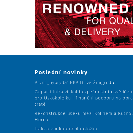
Poslední novinky
První „hybryda“ PKP IC ve Żmigródu
Gepard Infra získal bezpečnostní osvědčen
pro Úzkokolejku i finanční podporu na opra
tratě
Rekonstrukce úseku mezi Kolínem a Kutno
Horou
Italo a konkurenční doložka