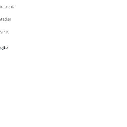
Softronic
Stadler
WINK
lejte