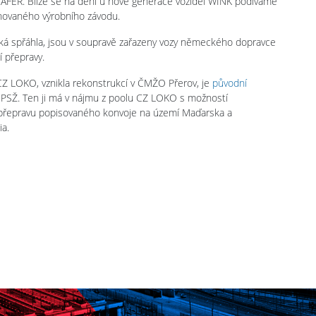
i AFER. Blíže se na dění u nové generace vozidel WINK podíváme
novaného výrobního závodu.
ká spřáhla, jsou v soupravě zařazeny vozy německého dopravce
í přepravy.
 CZ LOKO, vznikla rekonstrukcí v ČMŽO Přerov, je
původní
 PSŽ. Ten ji má v nájmu z poolu CZ LOKO s možností
a přepravu popisovaného konvoje na území Maďarska a
ia.