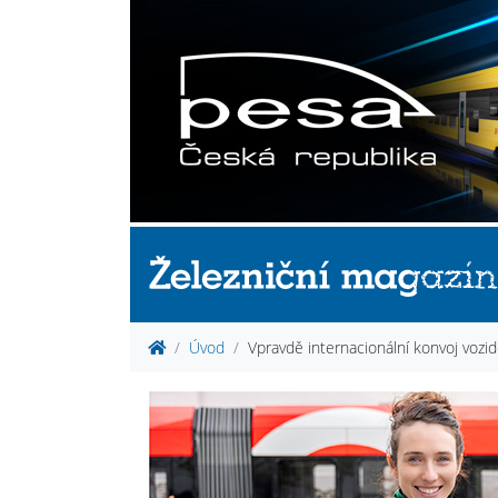
Úvod
Vpravdě internacionální konvoj vozid