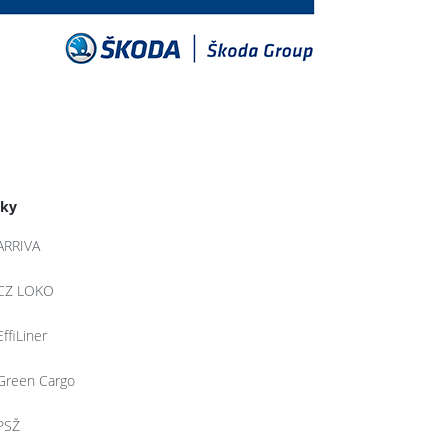
tky
ARRIVA
CZ LOKO
EffiLiner
Green Cargo
PSŽ