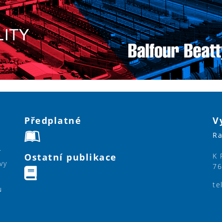
Předplatné
V
Ra
í
Ostatní publikace
K 
vy
76
te
u