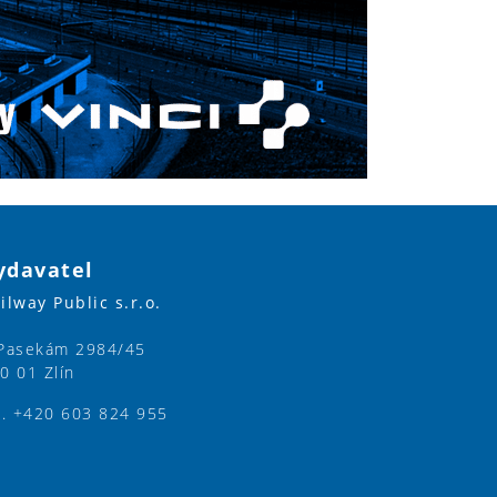
ydavatel
ilway Public s.r.o.
Pasekám 2984/45
0 01 Zlín
l. +420 603 824 955