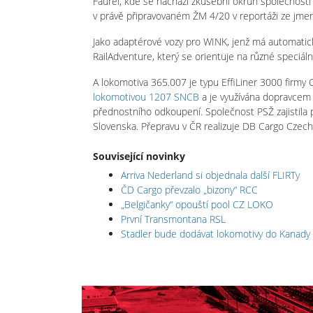
Faurei, kde se nachází zkušební okruh společnost
v právě připravovaném ŽM 4/20 v reportáži ze jme
Jako adaptérové vozy pro WINK, jenž má automatic
RailAdventure, který se orientuje na různé speciáln
A lokomotiva 365.007 je typu EffiLiner 3000 firmy
lokomotivou 1207 SNCB
a je využívána dopravcem
přednostního odkoupení. Společnost PSŽ zajistil
Slovenska. Přepravu v ČR realizuje DB Cargo Czech
Související novinky
Arriva Nederland si objednala další FLIRTy
ČD Cargo převzalo „bizony“ RCC
„Belgičanky“ opouští pool CZ LOKO
První Transmontana RSL
Stadler bude dodávat lokomotivy do Kanady