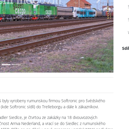
Next
Sdí
5 byly vyrobeny rumunskou firmou Softronic pro švédského
kde Softronic sídlí) do Trelleborgu a dále k zákazníkovi.
ler Siedlce, je čtvrtou ze zakázky na 18 dvouvozových
ečnost Arriva Nederland, a vrací se do Siedlec z rumunského