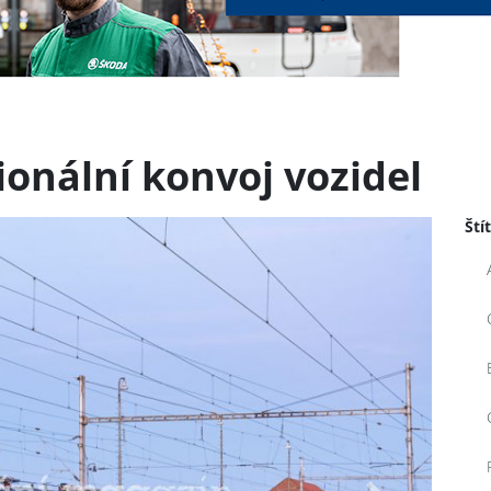
onální konvoj vozidel
Ští