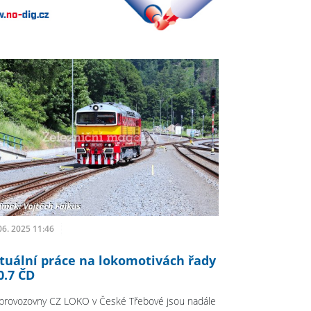
06. 2025 11:46
tuální práce na lokomotivách řady
0.7 ČD
provozovny CZ LOKO v České Třebové jsou nadále