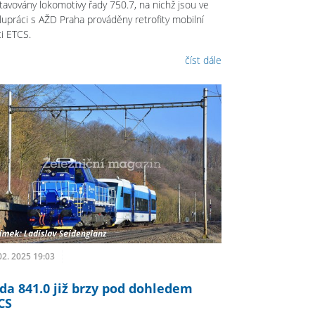
stavovány lokomotivy řady 750.7, na nichž jsou ve
lupráci s AŽD Praha prováděny retrofity mobilní
ti ETCS.
číst dále
02. 2025 19:03
da 841.0 již brzy pod dohledem
CS