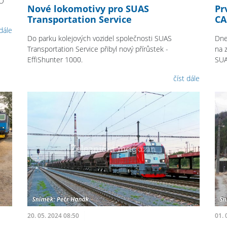
KO
Nové lokomotivy pro SUAS
Pr
Transportation Service
CA
 dále
Do parku kolejových vozidel společnosti SUAS
Dne
Transportation Service přibyl nový přírůstek -
na 
EffiShunter 1000.
SUA
číst dále
20. 05. 2024 08:50
01. 