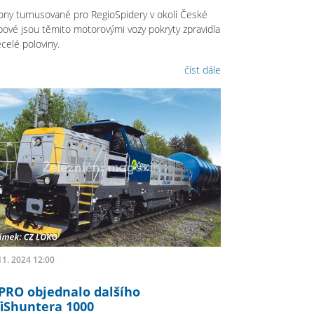
ony turnusované pro RegioSpidery v okolí České
bové jsou těmito motorovými vozy pokryty zpravidla
celé poloviny.
číst dále
11. 2024 12:00
PRO objednalo dalšího
fiShuntera 1000