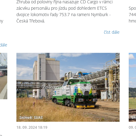
Zhruba od poloviny října nasazuje ČD Cargo v rámci
zácviku personálu pro jízdu pod dohledem ETCS
Spo
dvojice lokomotiv řady 753.7 na rameni Nymburk -
744
my
Česká Třebová.
hmo
číst dále
 dále
18. 09. 2024 18:19
09. 