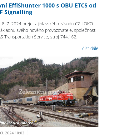
vní EffiShunter 1000 s OBU ETCS od
F Signalling
 8. 7. 2024 přejel z jihlavského závodu CZ LOKO
základnu svého nového provozovatele, společnosti
S Transportation Service, stroj 744.162.
číst dále
03. 2024 10:02