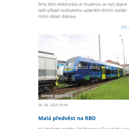
firmy MSV elektronika ve Studénce se nyní objevil
další případ neobvyklého uplatnění těchto vozidel
mimo oblast dopravy.
číst
06. 06. 2025 18:44
Malá předvěst na RBD
Na letošním veletrhu Rail Business Days bude k vi