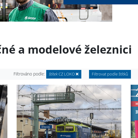
čné a modelové železnici
Filtrováno podle:
štítek
CZ LOKO
Filtrovat podle štítků