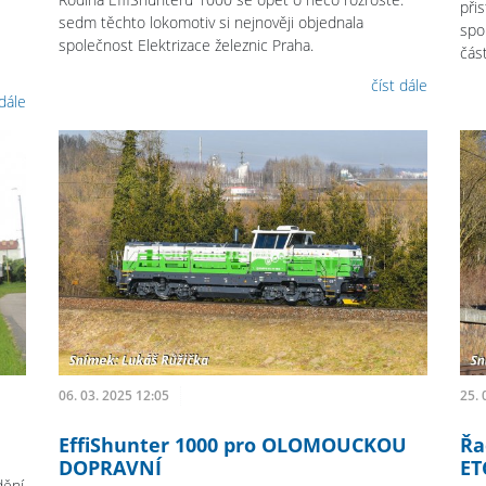
při
sedm těchto lokomotiv si nejnověji objednala
spo
společnost Elektrizace železnic Praha.
čás
číst dále
 dále
06. 03. 2025 12:05
25. 
EffiShunter 1000 pro OLOMOUCKOU
Řa
DOPRAVNÍ
ET
dění