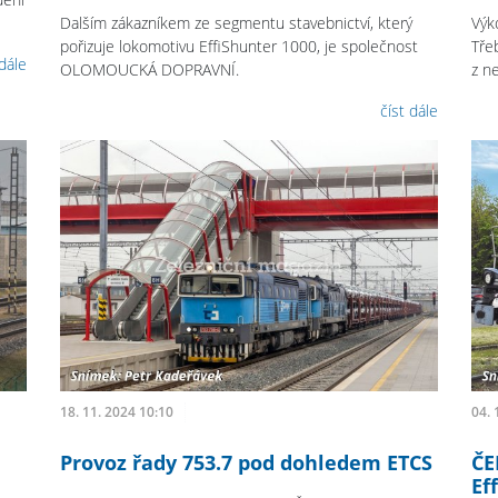
Dalším zákazníkem ze segmentu stavebnictví, který
Výk
pořizuje lokomotivu EffiShunter 1000, je společnost
Tře
 dále
OLOMOUCKÁ DOPRAVNÍ.
z ne
číst dále
18. 11. 2024 10:10
04. 
Provoz řady 753.7 pod dohledem ETCS
ČE
Ef