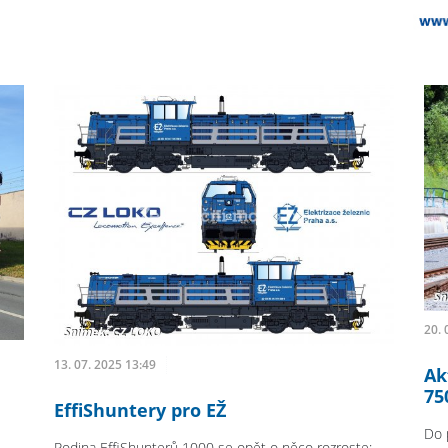
20. 
13. 07. 2025 13:49
Ak
75
EffiShuntery pro EŽ
Do 
Rodina EffiShunterů 1000 se opět o něco rozroste: