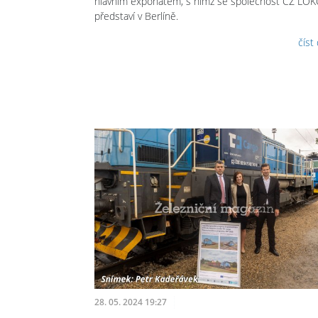
hlavním exponátem, s nímž se společnost CZ LO
představí v Berlíně.
číst
28. 05. 2024 19:27