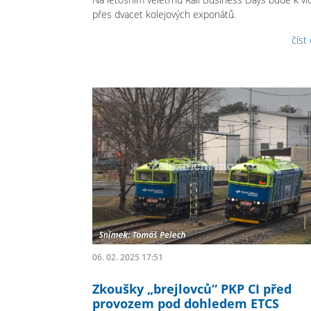
přes dvacet kolejových exponátů.
číst
06. 02. 2025 17:51
Zkoušky „brejlovců“ PKP CI před
provozem pod dohledem ETCS