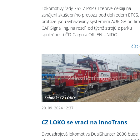
Lokomotivy řady 753.7 PKP CI teprve čekají na
zahájení zkušebního provozu pod dohledem ETCS,
protože jsou vybavovány systémem AURIGA od fir
CAF Signalling, na rozdíl od týchž strojů z parku
společností ČD Cargo a ORLEN UNIDO.
číst
20. 09. 2024 12:37
CZ LOKO se vrací na InnoTrans
Dvouzdrojová lokomotiva DualShunter 2000 bude