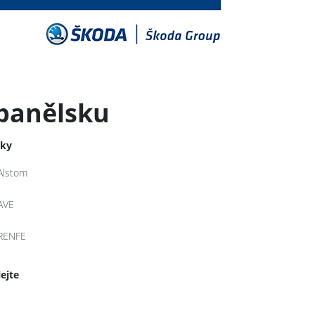
Španělsku
tky
Alstom
AVE
RENFE
lejte