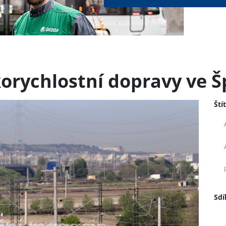
korychlostní dopravy ve 
Ští
Sdí