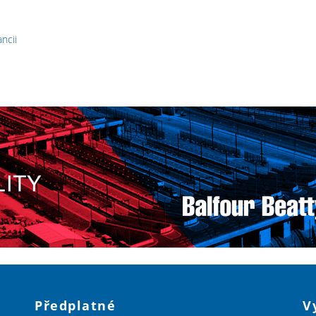
ncii
Předplatné
V