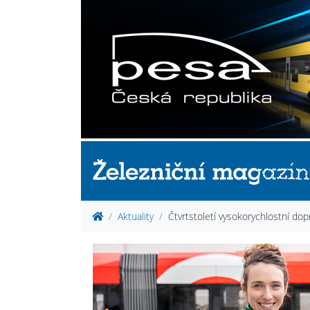
Aktuality
Čtvrtstoletí vysokorychlostní do