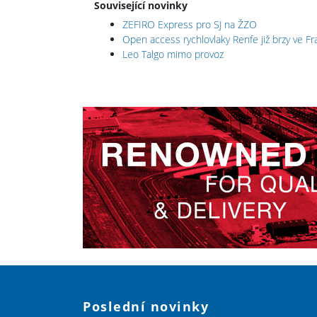
Související novinky
ZEFIRO Express pro SJ na ŽZO
Open access rychlovlaky Renfe již brzy ve Fra
Leo Talgo mimo provoz
Poslední novinky