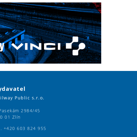
ydavatel
ilway Public s.r.o.
Pasekám 2984/45
0 01 Zlín
l. +420 603 824 955