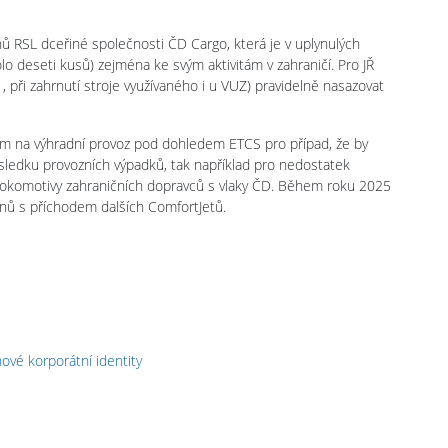
ů RSL dceřiné společnosti ČD Cargo, která je v uplynulých
lo deseti kusů) zejména ke svým aktivitám v zahraničí. Pro JŘ
, při zahrnutí stroje využívaného i u VUZ) pravidelně nasazovat
 na výhradní provoz pod dohledem ETCS pro případ, že by
ůsledku provozních výpadků, tak například pro nedostatek
 lokomotivy zahraničních dopravců s vlaky ČD. Během roku 2025
onů s příchodem dalších ComfortJetů.
ové korporátní identity