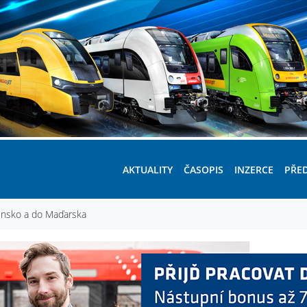
AKTUALITY
ČASOPIS
INZERCE
PŘE
vensko a do Maďarska