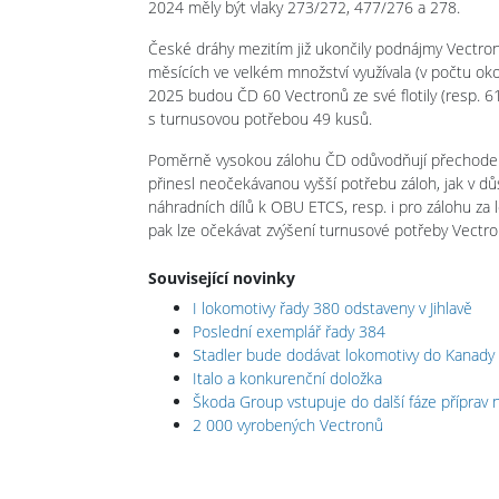
2024 měly být vlaky 273/272, 477/276 a 278.
České dráhy mezitím již ukončily podnájmy Vectron
měsících ve velkém množství využívala (v počtu oko
2025 budou ČD 60 Vectronů ze své flotily (resp. 61
s turnusovou potřebou 49 kusů.
Poměrně vysokou zálohu ČD odůvodňují přechodem
přinesl neočekávanou vyšší potřebu záloh, jak v d
náhradních dílů k OBU ETCS, resp. i pro zálohu za
pak lze očekávat zvýšení turnusové potřeby Vectr
Související novinky
I lokomotivy řady 380 odstaveny v Jihlavě
Poslední exemplář řady 384
Stadler bude dodávat lokomotivy do Kanady
Italo a konkurenční doložka
Škoda Group vstupuje do další fáze příprav n
2 000 vyrobených Vectronů