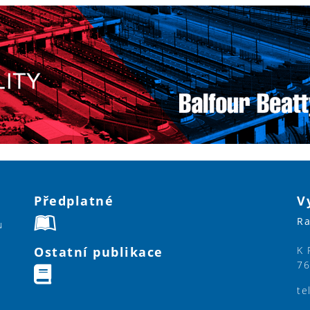
Předplatné
V
Ra
u
Ostatní publikace
K 
76
te