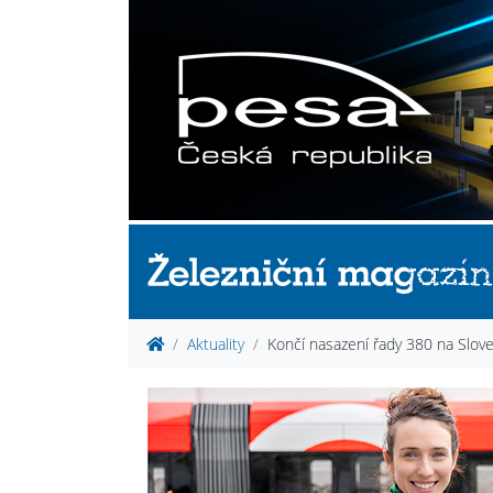
Aktuality
Končí nasazení řady 380 na Slo