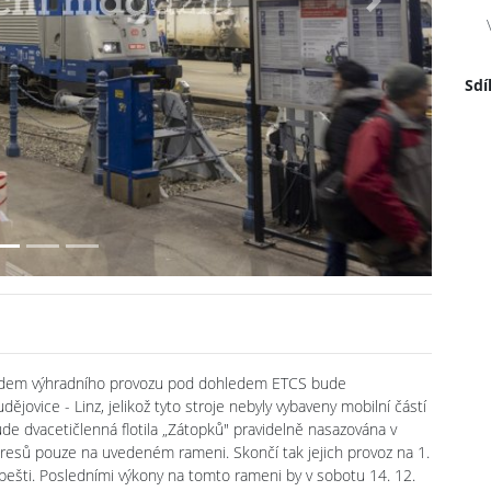
Next
Sdí
chodem výhradního provozu pod dohledem ETCS bude
ovice - Linz, jelikož tyto stroje nebyly vybaveny mobilní částí
e dvacetičlenná flotila „Zátopků" pravidelně nasazována v
resů pouze na uvedeném rameni. Skončí tak jejich provoz na 1.
dapešti. Posledními výkony na tomto rameni by v sobotu 14. 12.