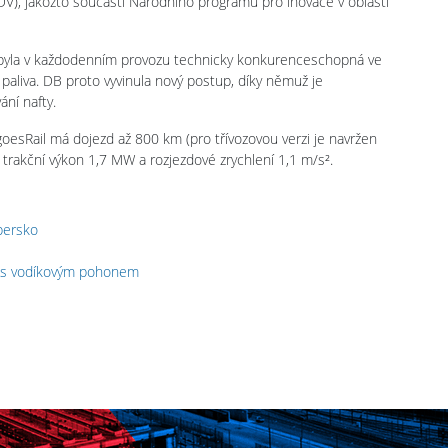
MDV), jakožto součásti Národního programu pro inovace v oblasti
e byla v každodenním provozu technicky konkurenceschopná ve
í paliva. DB proto vyvinula nový postup, díky němuž je
ání nafty.
esRail má dojezd až 800 km (pro třívozovou verzi je navržen
 trakční výkon 1,7 MW a rozjezdové zrychlení 1,1 m/s².
bersko
ky s vodíkovým pohonem