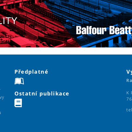
Předplatné
V
Ra
í
Ostatní publikace
K 
vy
76
te
u