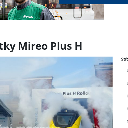
tky Mireo Plus H
Ští