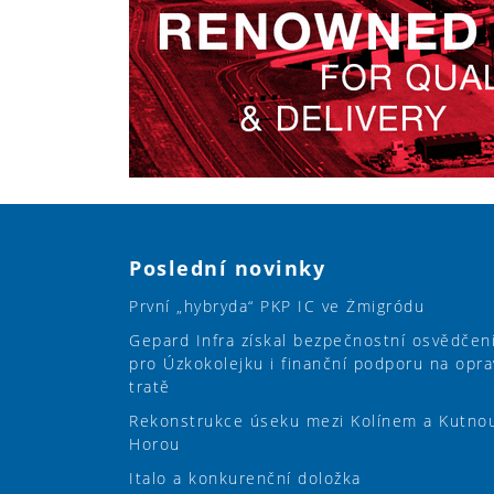
Poslední novinky
První „hybryda“ PKP IC ve Żmigródu
Gepard Infra získal bezpečnostní osvědčen
pro Úzkokolejku i finanční podporu na opra
tratě
Rekonstrukce úseku mezi Kolínem a Kutno
Horou
Italo a konkurenční doložka