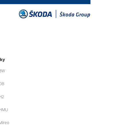
tky
BW
DB
H2
HMU
Mireo