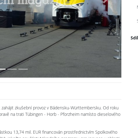
Next
Sdí
k zahájit zkušební provoz v Bádensku-Württembersku. Od roku
ravě na trati Tübingen - Horb - Pforzheim namísto dieselového
 částkou 13,74 mil. EUR financován prostřednictvím Spolkového