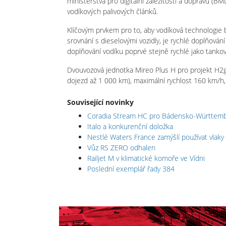
ministerstva pro digitální záležitosti a dopravu (B
vodíkových palivových článků.
Klíčovým prvkem pro to, aby vodíková technologi
srovnání s dieselovými vozidly, je rychlé doplňován
doplňování vodíku poprvé stejně rychlé jako tankov
Dvouvozová jednotka Mireo Plus H pro projekt H2go
dojezd až 1 000 km), maximální rychlost 160 km/h,
Související novinky
Coradia Stream HC pro Bádensko-Württem
Italo a konkurenční doložka
Nestlé Waters France zamýšlí používat vla
Vůz RS ZERO odhalen
Railjet M v klimatické komoře ve Vídni
Poslední exemplář řady 384