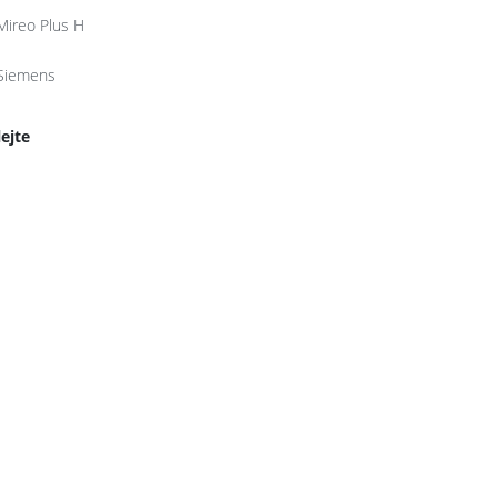
Mireo Plus H
Siemens
lejte