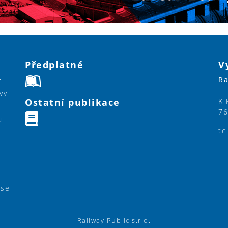
Předplatné
V
Ra
í
vy
Ostatní publikace
K 
76
u
te
ase
Railway Public s.r.o.