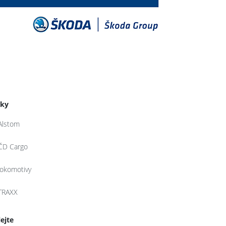
tky
Alstom
ČD Cargo
lokomotivy
TRAXX
lejte