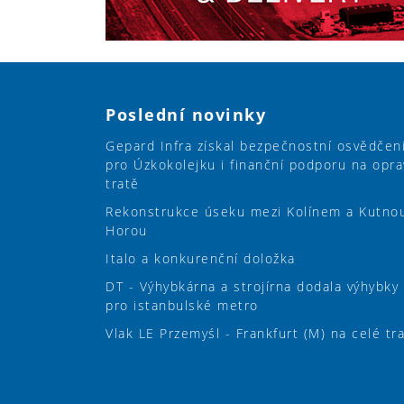
Poslední novinky
Gepard Infra získal bezpečnostní osvědčen
pro Úzkokolejku i finanční podporu na opra
tratě
Rekonstrukce úseku mezi Kolínem a Kutno
Horou
Italo a konkurenční doložka
DT - Výhybkárna a strojírna dodala výhybky
pro istanbulské metro
Vlak LE Przemyśl - Frankfurt (M) na celé tr