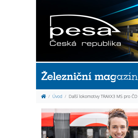
Úvod
Další lokomotivy TRAXX3 MS pro ČD