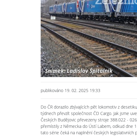
publikováno 19. 02. 2025 19:33
Do ČR dorazilo zbývajících pět lokomotiv z desetik
týdnech převzít společnost ČD Cargo. Jak jsme uved
Českých Budějovic převezeny stroje 388.022 - 026.
přemístily z Německa do Ústí Labem, odkud dne 16
tato série čeká na naplnění českých legislativních