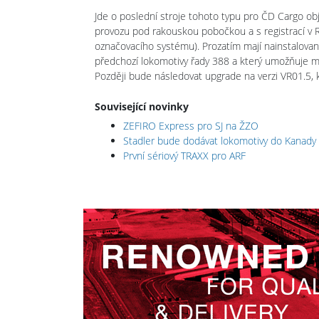
Jde o poslední stroje tohoto typu pro ČD Cargo o
provozu pod rakouskou pobočkou a s registrací v 
označovacího systému). Prozatím mají nainstalovaný
předchozí lokomotivy řady 388 a který umožňuje m
Později bude následovat upgrade na verzi VR01.5, 
Související novinky
ZEFIRO Express pro SJ na ŽZO
Stadler bude dodávat lokomotivy do Kanady
První sériový TRAXX pro ARF