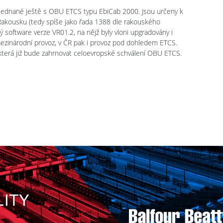
bjednané ještě s OBU ETCS typu EbiCab 2000. Jsou určeny k
Rakousku (tedy spíše jako řada 1388 dle rakouského
 software verze VR01.2, na nějž byly vloni upgradovány i
ezinárodní provoz, v ČR pak i provoz pod dohledem ETCS.
která již bude zahrnovat celoevropské schválení OBU ETCS.