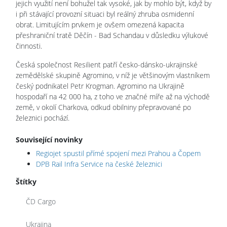
jejich využití není bohužel tak vysoké, jak by mohlo být, když by
i při stávající provozní situaci byl reálný zhruba osmidenní
obrat. Limitujícím prvkem je ovšem omezená kapacita
přeshraniční tratě Děčín - Bad Schandau v důsledku výlukové
činnosti.
Česká společnost Resilient patří česko-dánsko-ukrajinské
zemědělské skupině Agromino, v níž je většinovým vlastníkem
český podnikatel Petr Krogman. Agromino na Ukrajině
hospodaří na 42 000 ha, z toho ve značné míře až na východě
země, v okolí Charkova, odkud obilniny přepravované po
železnici pochází.
Související novinky
Regiojet spustil přímé spojení mezi Prahou a Čopem
DPB Rail Infra Service na české železnici
Štítky
ČD Cargo
Ukrajina