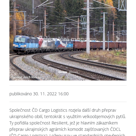
Previous
Next
publikováno 30. 11. 2022 16:00
Společnost ČD Cargo Logistics rozjela další druh přeprav
ukrajinského obilí, tentokrát s využitím velkoobjemových pytlů.
Ty pořídila společnost Resilient, jež je hlavním zákazníkem
přeprav ukrajinských agrárních komodit zajišťovaných ČDCL
(ČD Cargo Logistics). Loženy jsou ve standardních otevřených