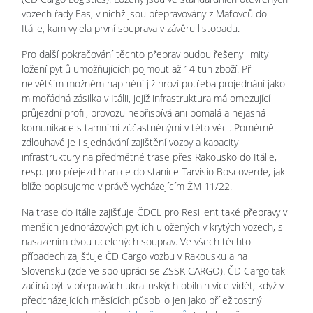
vozech řady Eas, v nichž jsou přepravovány z Maťovců do
Itálie, kam vyjela první souprava v závěru listopadu.
Pro další pokračování těchto přeprav budou řešeny limity
ložení pytlů umožňujících pojmout až 14 tun zboží. Při
největším možném naplnění již hrozí potřeba projednání jako
mimořádná zásilka v Itálii, jejíž infrastruktura má omezující
průjezdní profil, provozu nepřispívá ani pomalá a nejasná
komunikace s tamními zúčastněnými v této věci. Poměrně
zdlouhavé je i sjednávání zajištění vozby a kapacity
infrastruktury na předmětné trase přes Rakousko do Itálie,
resp. pro přejezd hranice do stanice Tarvisio Boscoverde, jak
blíže popisujeme v právě vycházejícím ŽM 11/22.
Na trase do Itálie zajišťuje ČDCL pro Resilient také přepravy v
menších jednorázových pytlích uložených v krytých vozech, s
nasazením dvou ucelených souprav. Ve všech těchto
případech zajišťuje ČD Cargo vozbu v Rakousku a na
Slovensku (zde ve spolupráci se ZSSK CARGO). ČD Cargo tak
začíná být v přepravách ukrajinských obilnin více vidět, když v
předcházejících měsících působilo jen jako příležitostný