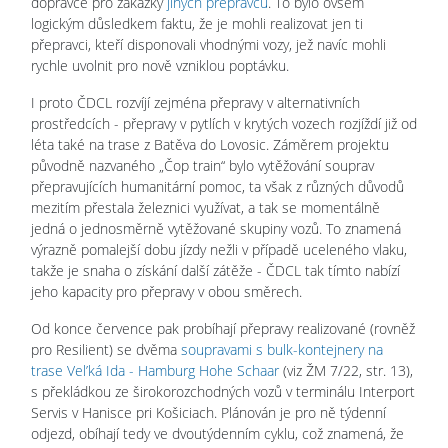
dopravce pro zakázky
jiných přepravců
. To bylo ovšem
logickým důsledkem faktu, že je mohli realizovat jen ti
přepravci, kteří disponovali vhodnými vozy, jež navíc mohli
rychle uvolnit pro nově vzniklou poptávku.
I proto ČDCL rozvíjí zejména přepravy v alternativních
prostředcích - přepravy v pytlích v krytých vozech rozjíždí již od
léta také na trase z Batěva do Lovosic. Záměrem projektu
původně nazvaného „Čop train“ bylo vytěžování souprav
přepravujících humanitární pomoc, ta však z různých důvodů
mezitím přestala železnici využívat, a tak se momentálně
jedná o jednosměrně vytěžované skupiny vozů. To znamená
výrazně pomalejší dobu jízdy nežli v případě uceleného vlaku,
takže je snaha o získání další zátěže - ČDCL tak tímto nabízí
jeho kapacity pro přepravy v obou směrech.
Od konce července pak probíhají přepravy realizované (rovněž
pro Resilient) se dvěma
soupravami s bulk-kontejnery na
trase Vel’ká Ida - Hamburg Hohe Schaar
(viz ŽM 7/22, str. 13),
s překládkou ze širokorozchodných vozů v terminálu Interport
Servis v Hanisce pri Košiciach. Plánován je pro ně týdenní
odjezd, obíhají tedy ve dvoutýdenním cyklu, což znamená, že