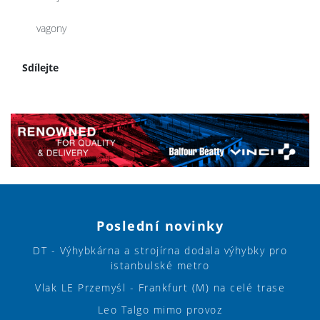
vagony
Sdílejte
Poslední novinky
DT - Výhybkárna a strojírna dodala výhybky pro
istanbulské metro
Vlak LE Przemyśl - Frankfurt (M) na celé trase
Leo Talgo mimo provoz