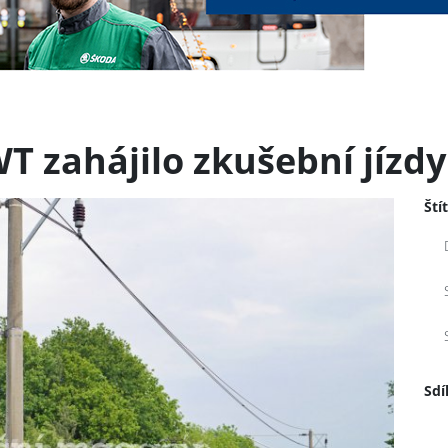
WT zahájilo zkušební jízdy
Ští
Sdí