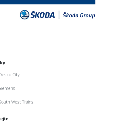
tky
Desiro City
Siemens
South West Trains
lejte