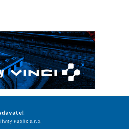
ydavatel
ilway Public s.r.o.