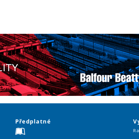
Předplatné
V
Ra