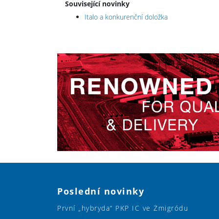
Související novinky
Italo a konkurenční doložka
Poslední novinky
První „hybryda“ PKP IC ve Żmigródu