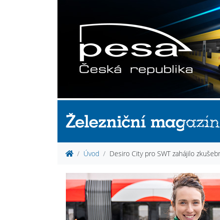
Úvod
Desiro City pro SWT zahájilo zkušebn