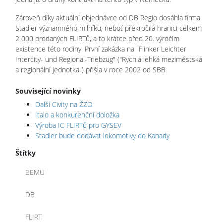
Zároveň díky aktuální objednávce od DB Regio dosáhla firma
Stadler významného milníku, neboť překročila hranici celkem
2 000 prodaných FLIRTů, a to krátce před 20. výročím
existence této rodiny. První zakázka na "Flinker Leichter
Intercity- und Regional-Triebzug" ("Rychlá lehká meziměstská
a regionální jednotka") přišla v roce 2002 od SBB.
Související novinky
Další Civity na ŽZO
Italo a konkurenční doložka
Výroba IC FLIRTů pro GYSEV
Stadler bude dodávat lokomotivy do Kanady
Štítky
BEMU
DB
FLIRT