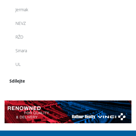
Jermak
NEVZ
RŽD
Sinara
UL
Sdílejte