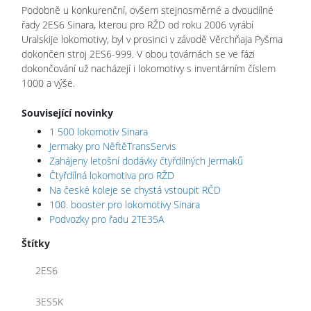
Podobně u konkurenční, ovšem stejnosměrné a dvoudílné
řady 2ES6 Sinara, kterou pro RŽD od roku 2006 vyrábí
Uralskije lokomotivy, byl v prosinci v závodě Věrchňaja Pyšma
dokončen stroj 2ES6-999. V obou továrnách se ve fázi
dokončování už nacházejí i lokomotivy s inventárním číslem
1000 a výše.
Související novinky
1 500 lokomotiv Sinara
Jermaky pro NěftěTransServis
Zahájeny letošní dodávky čtyřdílných Jermaků
Čtyřdílná lokomotiva pro RŽD
Na české koleje se chystá vstoupit RČD
100. booster pro lokomotivy Sinara
Podvozky pro řadu 2TE35A
Štítky
2ES6
3ES5K