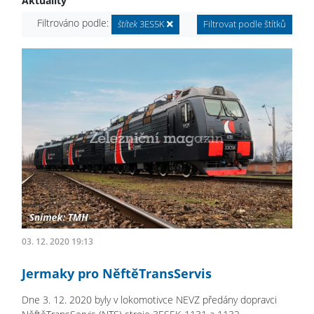
Aktuality
Filtrováno podle:
štítek
3ES5K
Filtrovat podle štítků
03. 12. 2020 19:13
Jermaky pro NěftěTransServis
Dne 3. 12. 2020 byly v lokomotivce NEVZ předány dopravci