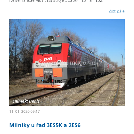
NěftěTransServis (NTS) stroje 3ES5K-1131 a 1132.
číst dále
11. 01. 2020 09:17
Milníky u řad 3ES5K a 2ES6