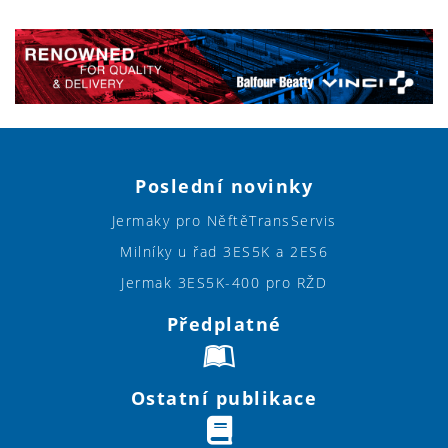
Poslední novinky
Jermaky pro NěftěTransServis
Milníky u řad 3ES5K a 2ES6
Jermak 3ES5K-400 pro RŽD
Předplatné
Ostatní publikace