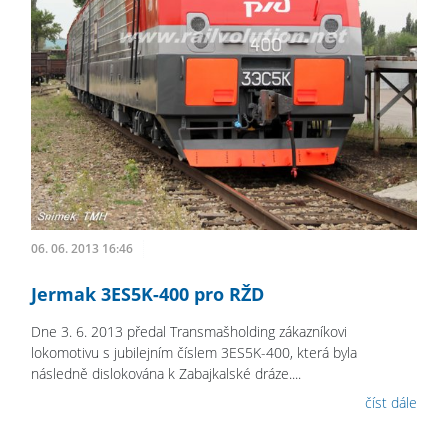
06. 06. 2013 16:46
Jermak 3ES5K-400 pro RŽD
Dne 3. 6. 2013 předal Transmašholding zákazníkovi
lokomotivu s jubilejním číslem 3ES5K-400, která byla
následně dislokována k Zabajkalské dráze....
číst dále