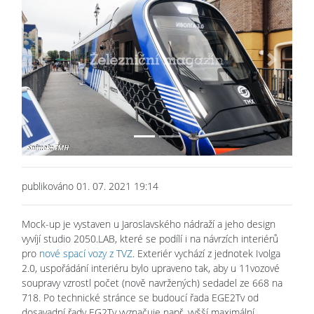
Previous
Next
publikováno 01. 07. 2021 19:14
Mock-up je vystaven u Jaroslavského nádraží a jeho design
vyvíjí studio 2050.LAB, které se podílí i na návrzích interiérů
pro
nové spací vozy z TVZ
. Exteriér vychází z jednotek Ivolga
2.0, uspořádání interiéru bylo upraveno tak, aby u 11vozové
soupravy vzrostl počet (nově navržených) sedadel ze 668 na
718. Po technické stránce se budoucí řada EGE2Tv od
dosavadní řady EG2Tv vyznačuje např. vyšší maximální