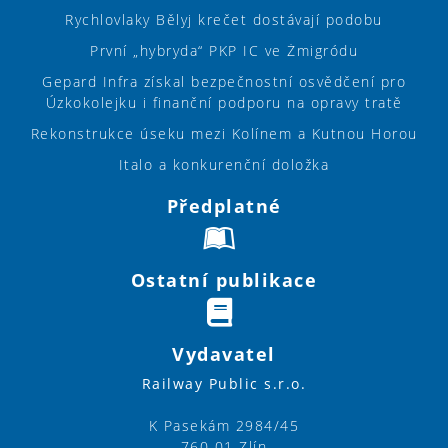
Rychlovlaky Bělyj krečet dostávají podobu
První „hybryda“ PKP IC ve Żmigródu
Gepard Infra získal bezpečnostní osvědčení pro
Úzkokolejku i finanční podporu na opravy tratě
Rekonstrukce úseku mezi Kolínem a Kutnou Horou
Italo a konkurenční doložka
Předplatné
Ostatní publikace
Vydavatel
Railway Public s.r.o.
K Pasekám 2984/45
760 01 Zlín