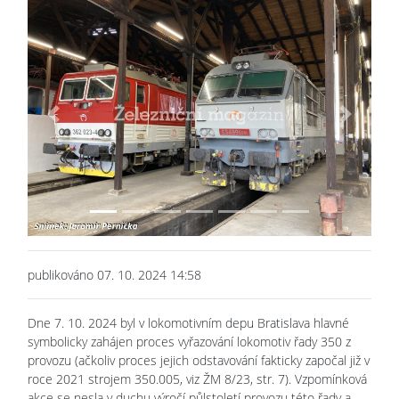
Previous
Next
publikováno 07. 10. 2024 14:58
Dne 7. 10. 2024 byl v lokomotivním depu Bratislava hlavné
symbolicky zahájen proces vyřazování lokomotiv řady 350 z
provozu (ačkoliv proces jejich odstavování fakticky započal již v
roce 2021 strojem 350.005, viz ŽM 8/23, str. 7). Vzpomínková
akce se nesla v duchu výročí půlstoletí provozu této řady a