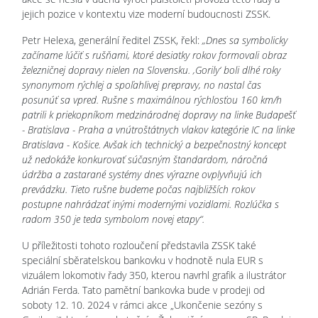
jejich pozice v kontextu vize moderní budoucnosti ZSSK.
Petr Helexa, generální ředitel ZSSK, řekl:
„Dnes sa symbolicky
začíname lúčiť s rušňami, ktoré desiatky rokov formovali obraz
železničnej dopravy nielen na Slovensku. ‚Gorily‘ boli dlhé roky
synonymom rýchlej a spoľahlivej prepravy, no nastal čas
posunúť sa vpred. Rušne s maximálnou rýchlosťou 160 km/h
patrili k priekopníkom medzinárodnej dopravy na linke Budapešť
- Bratislava - Praha a vnútroštátnych vlakov kategórie IC na linke
Bratislava - Košice. Avšak ich technický a bezpečnostný koncept
už nedokáže konkurovať súčasným štandardom, náročná
údržba a zastarané systémy dnes výrazne ovplyvňujú ich
prevádzku. Tieto rušne budeme počas najbližších rokov
postupne nahrádzať inými modernými vozidlami. Rozlúčka s
radom 350 je teda symbolom novej etapy“.
U příležitosti tohoto rozloučení představila ZSSK také
speciální sběratelskou bankovku v hodnotě nula EUR s
vizuálem lokomotiv řady 350, kterou navrhl grafik a ilustrátor
Adrián Ferda. Tato pamětní bankovka bude v prodeji od
soboty 12. 10. 2024 v rámci akce „Ukončenie sezóny s