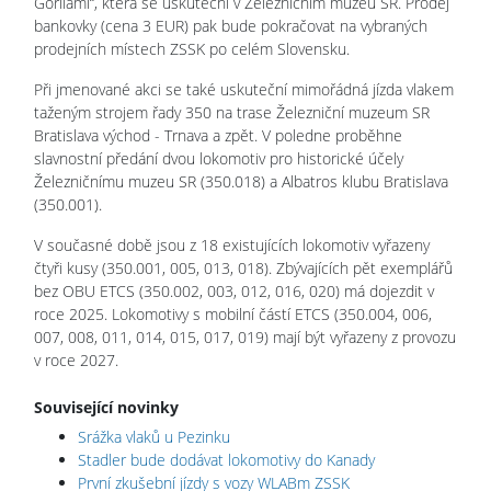
Gorilami“, která se uskuteční v Železničním muzeu SR. Prodej
bankovky (cena 3 EUR) pak bude pokračovat na vybraných
prodejních místech ZSSK po celém Slovensku.
Při jmenované akci se také uskuteční mimořádná jízda vlakem
taženým strojem řady 350 na trase Železniční muzeum SR
Bratislava východ - Trnava a zpět. V poledne proběhne
slavnostní předání dvou lokomotiv pro historické účely
Železničnímu muzeu SR (350.018) a Albatros klubu Bratislava
(350.001).
V současné době jsou z 18 existujících lokomotiv vyřazeny
čtyři kusy (350.001, 005, 013, 018). Zbývajících pět exemplářů
bez OBU ETCS (350.002, 003, 012, 016, 020) má dojezdit v
roce 2025. Lokomotivy s mobilní částí ETCS (350.004, 006,
007, 008, 011, 014, 015, 017, 019) mají být vyřazeny z provozu
v roce 2027.
Související novinky
Srážka vlaků u Pezinku
Stadler bude dodávat lokomotivy do Kanady
První zkušební jízdy s vozy WLABm ZSSK