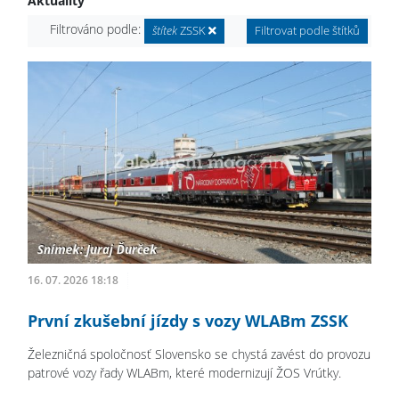
Aktuality
Filtrováno podle:
štítek
ZSSK
Filtrovat podle štítků
16. 07. 2026 18:18
První zkušební jízdy s vozy WLABm ZSSK
Železničná spoločnosť Slovensko se chystá zavést do provozu
patrové vozy řady WLABm, které modernizují ŽOS Vrútky.