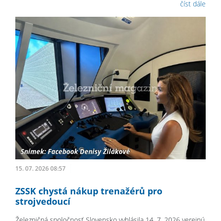
číst dále
15. 07. 2026 08:57
ZSSK chystá nákup trenažérů pro
strojvedoucí
Železničná spoločnosť Slovensko vyhlásila 14. 7. 2026 verejnú