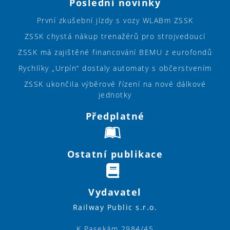
Poslední novinky
První zkušební jízdy s vozy WLABm ZSSK
ZSSK chystá nákup trenažérů pro strojvedoucí
ZSSK má zajištěné financování BEMU z eurofondů
Rychlíky „Urpín“ dostaly automaty s občerstvením
ZSSK ukončila výběrové řízení na nové dálkové
jednotky
Předplatné
Ostatní publikace
Vydavatel
Railway Public s.r.o.
K Pasekám 2984/45