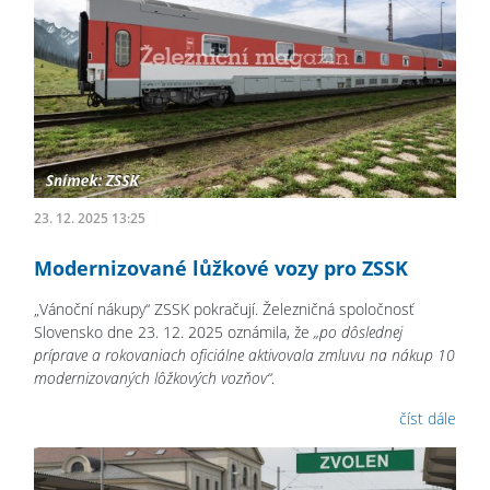
23. 12. 2025 13:25
Modernizované lůžkové vozy pro ZSSK
„Vánoční nákupy“ ZSSK pokračují. Železničná spoločnosť
Slovensko dne 23. 12. 2025 oznámila, že
„po dôslednej
príprave a rokovaniach oficiálne aktivovala zmluvu na nákup 10
modernizovaných lôžkových vozňov“
.
číst dále