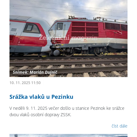
10. 11. 2025 11:50
Srážka vlaků u Pezinku
V neděli 9. 11. 2025 večer došlo u stanice Pezinok ke srážce
dvou vlaků osobní dopravy ZSSK.
číst dále