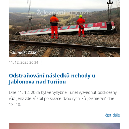
11. 12. 2025 20:34
Odstraňování následků nehody u
Jablonova nad Turňou
Dne 11. 12. 2025 byl ve výhybně Tunel vyzvednut poškozený
vůz, jenž zde zůstal po srážce dvou rychlíků „Gemeran“ dne
13. 10.
číst dále