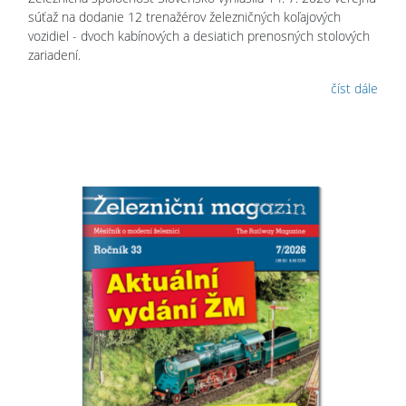
súťaž na dodanie 12 trenažérov železničných koľajových
vozidiel - dvoch kabínových a desiatich prenosných stolových
zariadení.
číst dále