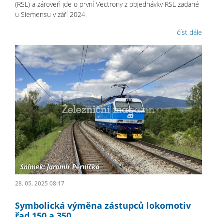
(RSL) a zároveň jde o první Vectrony z objednávky RSL zadané
u Siemensu v září 2024.
číst dále
28. 05. 2025 08:17
Symbolická výměna zástupců lokomotiv
řad 150 a 350