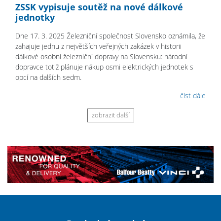
ZSSK vypisuje soutěž na nové dálkové
jednotky
Dne 17. 3. 2025 Železniční společnost Slovensko oznámila, že
zahajuje jednu z největších veřejných zakázek v historii
dálkové osobní železniční dopravy na Slovensku: národní
dopravce totiž plánuje nákup osmi elektrických jednotek s
opcí na dalších sedm.
číst dále
zobrazit další