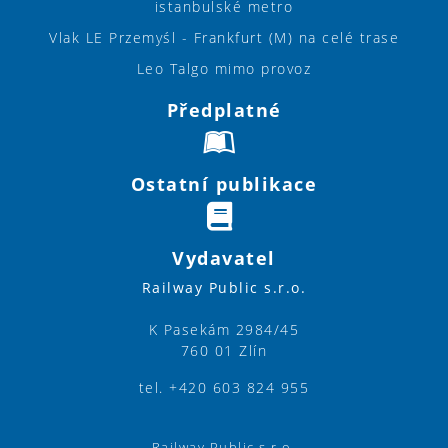
istanbulské metro
Vlak LE Przemyśl - Frankfurt (M) na celé trase
Leo Talgo mimo provoz
Předplatné
Ostatní publikace
Vydavatel
Railway Public s.r.o.
K Pasekám 2984/45
760 01 Zlín
tel. +420 603 824 955
Railway Public s.r.o.