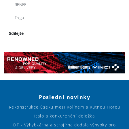
RENFE
Talgo
Sdílejte
Poslední novinky
Rekonstrukce úseku mezi Kolínem a Kutnou Horou
Italo a konkurenční doložka
DT - Výhybkárna a strojírna dodala výhybky pro