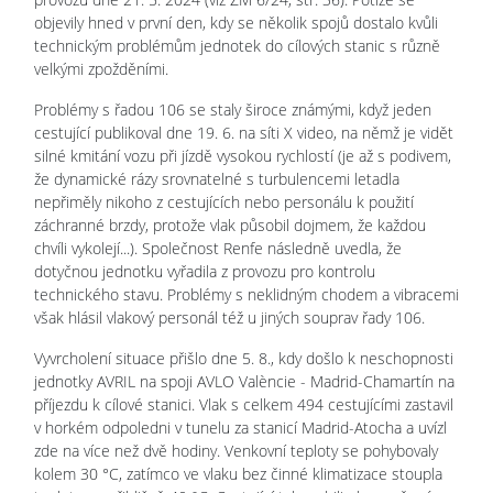
objevily hned v první den, kdy se několik spojů dostalo kvůli
technickým problémům jednotek do cílových stanic s různě
velkými zpožděními.
Problémy s řadou 106 se staly široce známými, když jeden
cestující publikoval dne 19. 6. na síti X video, na němž je vidět
silné kmitání vozu při jízdě vysokou rychlostí (je až s podivem,
že dynamické rázy srovnatelné s turbulencemi letadla
nepřiměly nikoho z cestujících nebo personálu k použití
záchranné brzdy, protože vlak působil dojmem, že každou
chvíli vykolejí...). Společnost Renfe následně uvedla, že
dotyčnou jednotku vyřadila z provozu pro kontrolu
technického stavu. Problémy s neklidným chodem a vibracemi
však hlásil vlakový personál též u jiných souprav řady 106.
Vyvrcholení situace přišlo dne 5. 8., kdy došlo k neschopnosti
jednotky AVRIL na spoji AVLO Valèncie - Madrid-Chamartín na
příjezdu k cílové stanici. Vlak s celkem 494 cestujícími zastavil
v horkém odpoledni v tunelu za stanicí Madrid-Atocha a uvízl
zde na více než dvě hodiny. Venkovní teploty se pohybovaly
kolem 30 °C, zatímco ve vlaku bez činné klimatizace stoupla