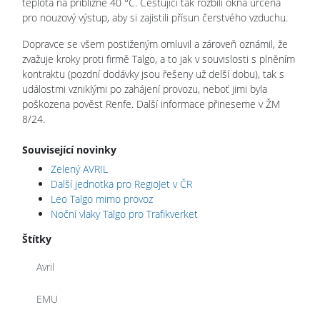
teplota na přibližně 40 °C. Cestující tak rozbili okna určená
pro nouzový výstup, aby si zajistili přísun čerstvého vzduchu.
Dopravce se všem postiženým omluvil a zároveň oznámil, že
zvažuje kroky proti firmě Talgo, a to jak v souvislosti s plněním
kontraktu (pozdní dodávky jsou řešeny už delší dobu), tak s
událostmi vzniklými po zahájení provozu, neboť jimi byla
poškozena pověst Renfe. Další informace přineseme v ŽM
8/24.
Související novinky
Zelený AVRIL
Další jednotka pro RegioJet v ČR
Leo Talgo mimo provoz
Noční vlaky Talgo pro Trafikverket
Štítky
Avril
EMU