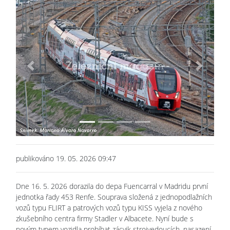
Previous
Next
publikováno 19. 05. 2026 09:47
Dne 16. 5. 2026 dorazila do depa Fuencarral v Madridu první
jednotka řady 453 Renfe. Souprava složená z jednopodlažních
vozů typu FLIRT a patrových vozů typu KISS vyjela z nového
zkušebního centra firmy Stadler v Albacete. Nyní bude s
novým typem vozidla probíhat zácvik strojvedoucích, nasazení