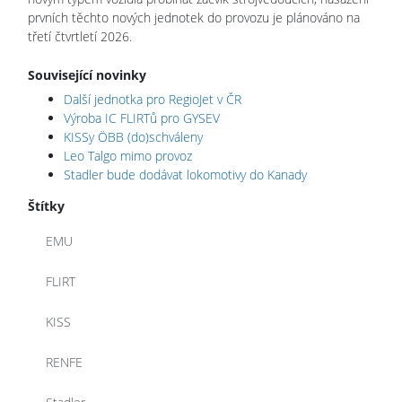
prvních těchto nových jednotek do provozu je plánováno na
třetí čtvrtletí 2026.
Související novinky
Další jednotka pro RegioJet v ČR
Výroba IC FLIRTů pro GYSEV
KISSy ÖBB (do)schváleny
Leo Talgo mimo provoz
Stadler bude dodávat lokomotivy do Kanady
Štítky
EMU
FLIRT
KISS
RENFE