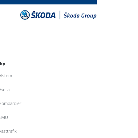
tky
Alstom
Avelia
Bombardier
EMU
Västtrafik