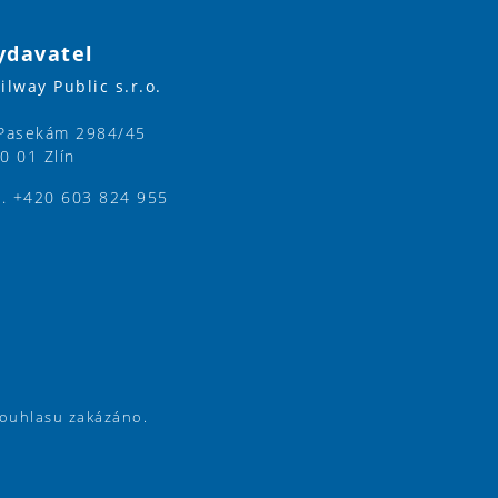
ydavatel
ilway Public s.r.o.
Pasekám 2984/45
0 01 Zlín
l. +420 603 824 955
souhlasu zakázáno.