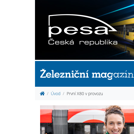
Úvod
První X80 v provozu