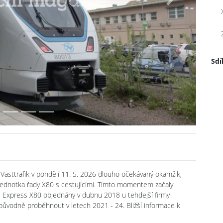
Next
Sdí
Västtrafik v pondělí 11. 5. 2026 dlouho očekávaný okamžik,
 jednotka řady X80 s cestujícími. Tímto momentem začaly
RO Express X80 objednány v dubnu 2018 u tehdejší firmy
původně proběhnout v letech 2021 - 24. Bližší informace k