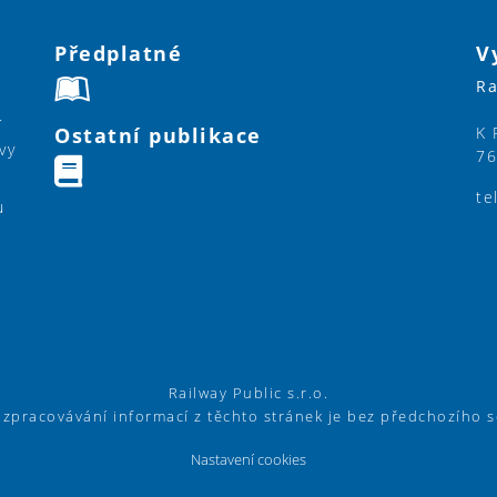
Předplatné
V
Ra
í
Ostatní publikace
K 
vy
76
te
u
Railway Public s.r.o.
í zpracovávání informací z těchto stránek je bez předchozího 
Nastavení cookies