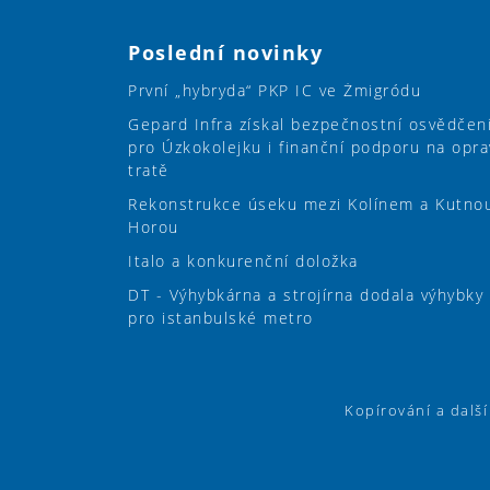
Poslední novinky
První „hybryda“ PKP IC ve Żmigródu
Gepard Infra získal bezpečnostní osvědčen
pro Úzkokolejku i finanční podporu na opra
tratě
Rekonstrukce úseku mezi Kolínem a Kutno
Horou
Italo a konkurenční doložka
DT - Výhybkárna a strojírna dodala výhybky
pro istanbulské metro
Kopírování a dalš