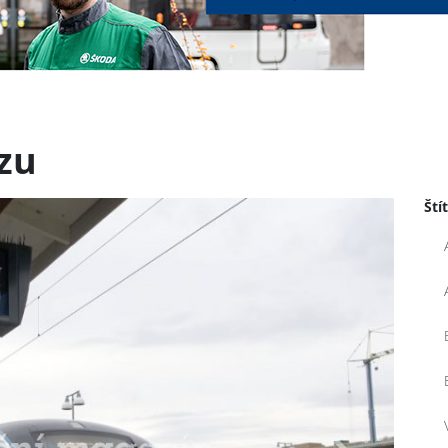
zu
Ští