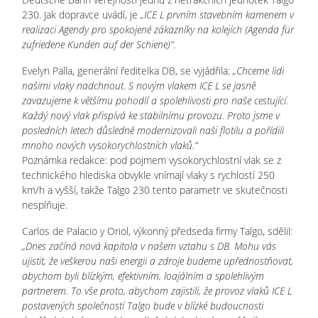
230. Jak dopravce uvádí, je
„ICE L prvním stavebním kamenem v
realizaci Agendy pro spokojené zákazníky na kolejích (Agenda für
zufriedene Kunden auf der Schiene)“
.
Evelyn Palla, generální ředitelka DB, se vyjádřila:
„Chceme lidi
našimi vlaky nadchnout. S novým vlakem ICE L se jasně
zavazujeme k většímu pohodlí a spolehlivosti pro naše cestující.
Každý nový vlak přispívá ke stabilnímu provozu. Proto jsme v
posledních letech důsledně modernizovali naši flotilu a pořídili
mnoho nových vysokorychlostních vlaků.“
Poznámka redakce: pod pojmem vysokorychlostní vlak se z
technického hlediska obvykle vnímají vlaky s rychlostí 250
km/h a vyšší, takže Talgo 230 tento parametr ve skutečnosti
nesplňuje.
Carlos de Palacio y Oriol, výkonný předseda firmy Talgo, sdělil:
„Dnes začíná nová kapitola v našem vztahu s DB. Mohu vás
ujistit, že veškerou naši energii a zdroje budeme upřednostňovat,
abychom byli blízkým, efektivním, loajálním a spolehlivým
partnerem. To vše proto, abychom zajistili, že provoz vlaků ICE L
postavených společností Talgo bude v blízké budoucnosti