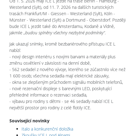
Od 1. 5. 2026 mají ICE L jezdit na trase Berlin - Hamburg -
Westerland (Sylt), od 11. 7. 2026 na dalších turistických
trasách Frankfurt/M - Giessen - Westerland (Sylt), Köln -
Münster - Westerland (Sylt) a Dortmund - Oberstdorf. Později
bude ICE L jezdit také do Amsterdamu, Kodaně a Vídně,
jakmile
„budou splněny všechny nezbytné podmínky“
.
Jak ukazují snímky, kromě bezbariérového přístupu ICE L
nabízí:
- nový design interiéru s novými barvami a materiály plus
změnu osvětlení v závislosti na denní době,
- 562 sedadel z nového vývoje, kterého se zúčastnilo více než
1 600 osob; všechna sedadla mají elektrické zásuvky,
- okna se zlepšeným průchodem signálu mobilních telefonů,
- nové rezervační displeje s barevnými LED, poskytující
přehledné informace o rezervaci sedadla,
- výbavu pro rodiny s dětmi - se 46 sedadly nabízí ICE L
největší prostor pro rodiny z celé flotily ICE.
Související novinky
Italo a konkurenční doložka
Zkoušky ICE L pod Alpami