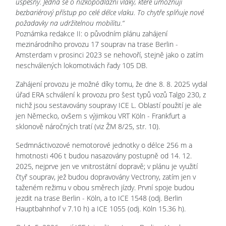
úspěšný. Jedná se o nízkopodlažní vlaky, které umožňují
bezbariérový přístup po celé délce vlaku. To chytře splňuje nové
požadavky na udržitelnou mobilitu.“
Poznámka redakce II: o původním plánu zahájení
mezinárodního provozu 17 souprav na trase Berlin -
Amsterdam v prosinci 2023 se nehovoří, stejně jako o zatím
neschválených lokomotivách řady 105 DB.
Zahájení provozu je možné díky tomu, že dne 8. 8. 2025 vydal
úřad ERA schválení k provozu pro šest typů vozů Talgo 230, z
nichž jsou sestavovány soupravy ICE L. Oblastí použití je ale
jen Německo, ovšem s výjimkou VRT Köln - Frankfurt a
sklonově náročných tratí (viz ŽM 8/25, str. 10).
Sedmnáctivozové nemotorové jednotky o délce 256 m a
hmotnosti 406 t budou nasazovány postupně od 14. 12.
2025, nejprve jen ve vnitrostátní dopravě; v plánu je využití
čtyř souprav, jež budou dopravovány Vectrony, zatím jen v
taženém režimu v obou směrech jízdy. První spoje budou
jezdit na trase Berlin - Köln, a to ICE 1548 (odj. Berlin
Hauptbahnhof v 7.10 h) a ICE 1055 (odj. Köln 15.36 h).