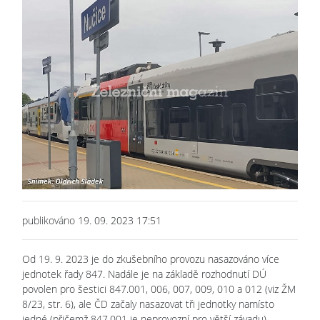
publikováno 19. 09. 2023 17:51
Od 19. 9. 2023 je do zkušebního provozu nasazováno více
jednotek řady 847. Nadále je na základě rozhodnutí DÚ
povolen pro šestici 847.001, 006, 007, 009, 010 a 012 (viz ŽM
8/23, str. 6), ale ČD začaly nasazovat tři jednotky namísto
jedné (přičemž 847.001 je neprovozní pro větší závadu).