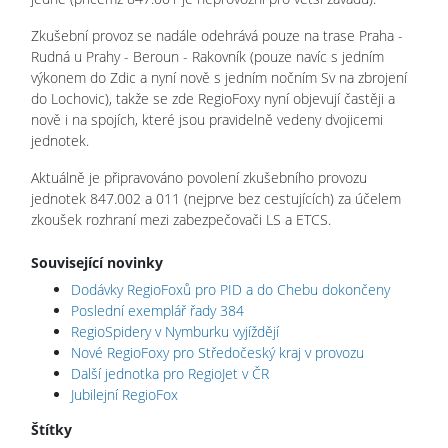
Zkušební provoz se nadále odehrává pouze na trase Praha -
Rudná u Prahy - Beroun - Rakovník (pouze navíc s jedním
výkonem do Zdic a nyní nově s jedním nočním Sv na zbrojení
do Lochovic), takže se zde RegioFoxy nyní objevují častěji a
nově i na spojích, které jsou pravidelně vedeny dvojicemi
jednotek.
Aktuálně je připravováno povolení zkušebního provozu
jednotek 847.002 a 011 (nejprve bez cestujících) za účelem
zkoušek rozhraní mezi zabezpečovači LS a ETCS.
Související novinky
Dodávky RegioFoxů pro PID a do Chebu dokončeny
Poslední exemplář řady 384
RegioSpidery v Nymburku vyjíždějí
Nové RegioFoxy pro Středočeský kraj v provozu
Další jednotka pro RegioJet v ČR
Jubilejní RegioFox
Štítky