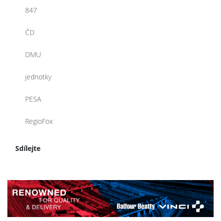
847
ČD
DMU
jednotky
PESA
RegioFox
Sdílejte