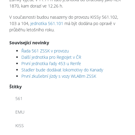
1870, kam dorazí ve 12.26 h.
V současnosti budou nasazeny do provozu KISSy 561.102,
103 a 104,
jednotka 561.101
má být dodána po opravě v
průběhu letošního roku.
Související novinky
Řada 561 ZSSK v provozu
Další jednotka pro RegioJet v ČR
První jednotka řady 453 u Renfe
Stadler bude dodávat lokomotivy do Kanady
První zkušební jízdy s vozy WLABm ZSSK
Štítky
561
EMU
KISS