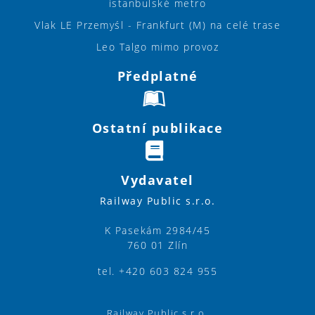
istanbulské metro
Vlak LE Przemyśl - Frankfurt (M) na celé trase
Leo Talgo mimo provoz
Předplatné
Ostatní publikace
Vydavatel
Railway Public s.r.o.
K Pasekám 2984/45
760 01 Zlín
tel. +420 603 824 955
Railway Public s.r.o.