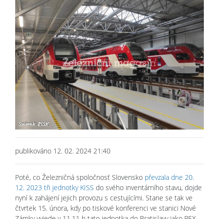
publikováno 12. 02. 2024 21:40
Poté, co Železničná spoločnosť Slovensko
převzala dne 20.
12. 2023 tři jednotky KISS
do svého inventárního stavu, dojde
nyní k zahájení jejich provozu s cestujícími. Stane se tak ve
čtvrtek 15. února, kdy po tiskové konferenci ve stanici Nové
Zámky vyjede v 11.11 h tato jednotka do Bratislavy jako REX