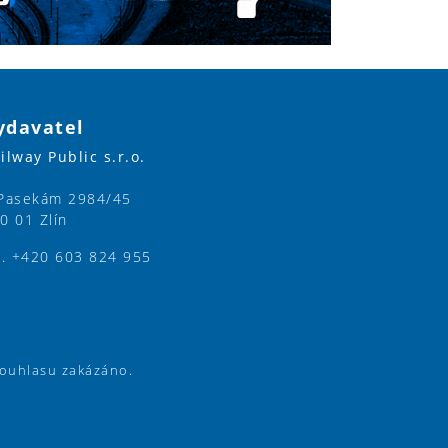
ydavatel
ilway Public s.r.o.
Pasekám 2984/45
0 01 Zlín
l. +420 603 824 955
souhlasu zakázáno.