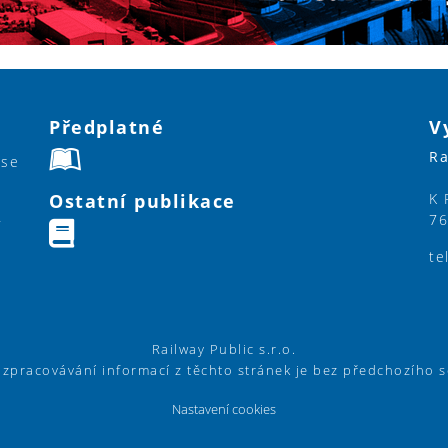
Předplatné
V
Ra
ase
Ostatní publikace
K 
76
y
te
Railway Public s.r.o.
í zpracovávání informací z těchto stránek je bez předchozího 
Nastavení cookies