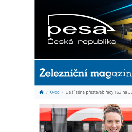
Úvod
Další série přestaveb řady 163 na 