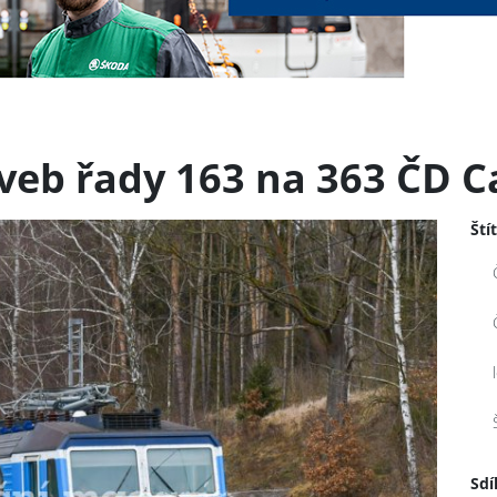
aveb řady 163 na 363 ČD C
Ští
Sdí