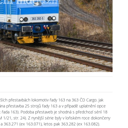
lších přestavbách lokomotiv řady 163 na 363 ČD Cargo. Jak
ána přestavba 25 strojů řady 163 a v případě uplatnění opce
 řada 163). Podoba přestaveb je shodná s předchozí sérií 18
 1/21, str. 24). Z nynější série byly v loňském roce dokončeny
 a 363.271 (ex 163.071), letos pak 363.282 (ex 163.082).