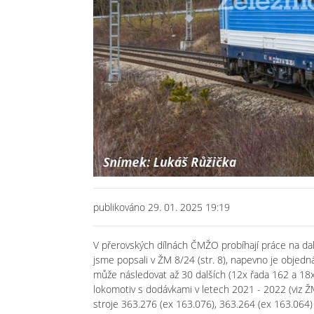
publikováno 29. 01. 2025 19:19
V přerovských dílnách ČMŽO probíhají práce na da
jsme popsali v ŽM 8/24 (str. 8), napevno je objedn
může následovat až 30 dalších (12x řada 162 a 18x
lokomotiv s dodávkami v letech 2021 - 2022 (viz ŽM
stroje 363.276 (ex 163.076), 363.264 (ex 163.064)