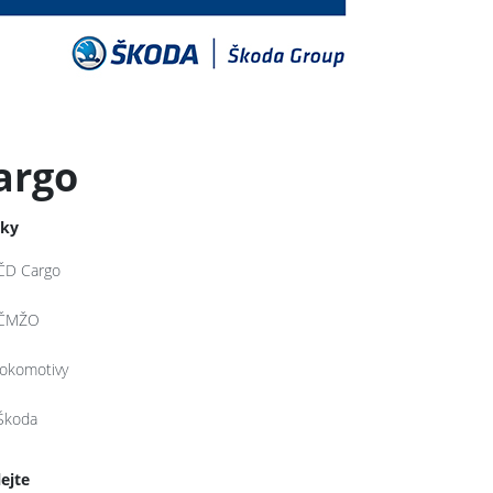
argo
tky
ČD Cargo
ČMŽO
lokomotivy
Škoda
lejte