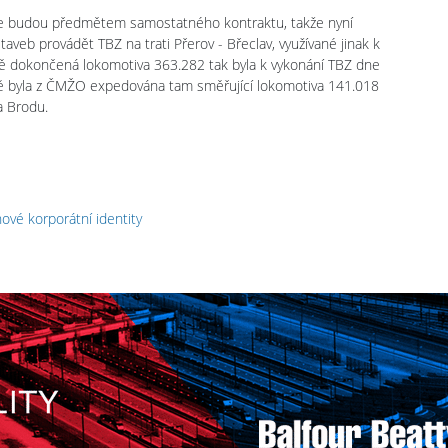
érie budou předmětem samostatného kontraktu, takže nyní
aveb provádět TBZ na trati Přerov - Břeclav, využívané jinak k
ě dokončená lokomotiva 363.282 tak byla k vykonání TBZ dne
ně byla z ČMŽO expedována tam směřující lokomotiva 141.018
va Brodu.
ové korporátní identity