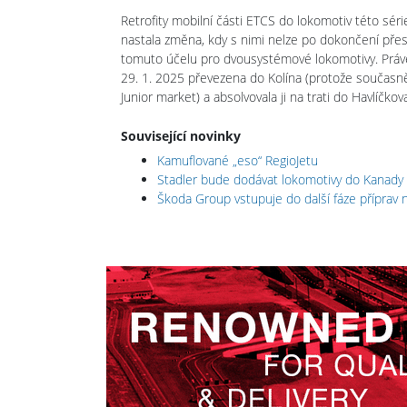
Retrofity mobilní části ETCS do lokomotiv této s
nastala změna, kdy s nimi nelze po dokončení přest
tomuto účelu pro dvousystémové lokomotivy. Práv
29. 1. 2025 převezena do Kolína (protože součas
Junior market) a absolvovala ji na trati do Havlíčko
Související novinky
Kamuflované „eso“ RegioJetu
Stadler bude dodávat lokomotivy do Kanady
Škoda Group vstupuje do další fáze příprav n