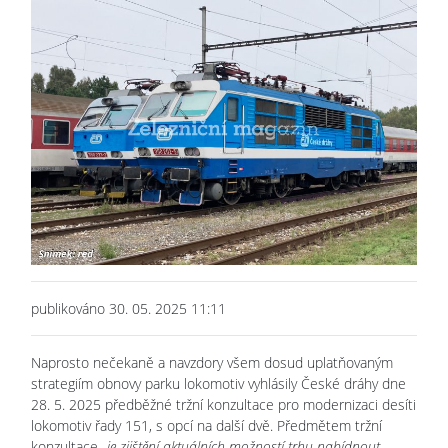
publikováno 30. 05. 2025 11:11
Naprosto nečekaně a navzdory všem dosud uplatňovaným
strategiím obnovy parku lokomotiv vyhlásily České dráhy dne
28. 5. 2025 předběžné tržní konzultace pro modernizaci desíti
lokomotiv řady 151, s opcí na další dvě. Předmětem tržní
konzultace
„je zjištění aktuálních možností trhu nabídnout