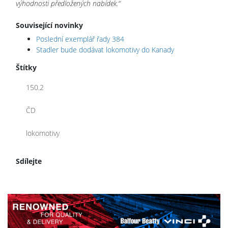
výhodnosti předložených nabídek.“
Související novinky
Poslední exemplář řady 384
Stadler bude dodávat lokomotivy do Kanady
Štítky
150.2
ČD
lokomotivy
Sdílejte