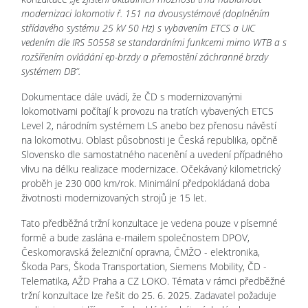
modernizaci lokomotiv ř. 151 na dvousystémové (doplněním
střídavého systému 25 kV 50 Hz) s vybavením ETCS a UIC
vedením dle IRS 50558 se standardními funkcemi mimo WTB a s
rozšířením ovládání ep-brzdy a přemostění záchranné brzdy
systémem DB“.
Dokumentace dále uvádí, že ČD s modernizovanými
lokomotivami počítají k provozu na tratích vybavených ETCS
Level 2, národním systémem LS anebo bez přenosu návěstí
na lokomotivu. Oblast působnosti je Česká republika, opčně
Slovensko dle samostatného nacenění a uvedení případného
vlivu na délku realizace modernizace. Očekávaný kilometrický
proběh je 230 000 km/rok. Minimální předpokládaná doba
životnosti modernizovaných strojů je 15 let.
Tato předběžná tržní konzultace je vedena pouze v písemné
formě a bude zaslána e-mailem společnostem DPOV,
Českomoravská železniční opravna, ČMŽO - elektronika,
Škoda Pars, Škoda Transportation, Siemens Mobility, ČD -
Telematika, AŽD Praha a CZ LOKO. Témata v rámci předběžné
tržní konzultace lze řešit do 25. 6. 2025. Zadavatel požaduje