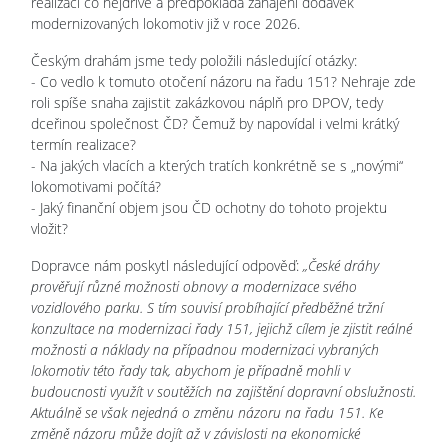
realizaci co nejdříve a předpokládá zahájení dodávek
modernizovaných lokomotiv již v roce 2026.
Českým drahám jsme tedy položili následující otázky:
- Co vedlo k tomuto otočení názoru na řadu 151? Nehraje zde
roli spíše snaha zajistit zakázkovou náplň pro DPOV, tedy
dceřinou společnost ČD? Čemuž by napovídal i velmi krátký
termín realizace?
- Na jakých vlacích a kterých tratích konkrétně se s „novými“
lokomotivami počítá?
- Jaký finanční objem jsou ČD ochotny do tohoto projektu
vložit?
Dopravce nám poskytl následující odpověď:
„České dráhy
prověřují různé možnosti obnovy a modernizace svého
vozidlového parku. S tím souvisí probíhající předběžné tržní
konzultace na modernizaci řady 151, jejichž cílem je zjistit reálné
možnosti a náklady na případnou modernizaci vybraných
lokomotiv této řady tak, abychom je případně mohli v
budoucnosti využít v soutěžích na zajištění dopravní obslužnosti.
Aktuálně se však nejedná o změnu názoru na řadu 151. Ke
změně názoru může dojít až v závislosti na ekonomické