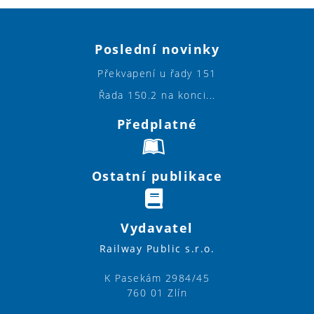
Poslední novinky
Překvapení u řady 151
Řada 150.2 na konci...
Předplatné
Ostatní publikace
Vydavatel
Railway Public s.r.o.
K Pasekám 2984/45
760 01 Zlín