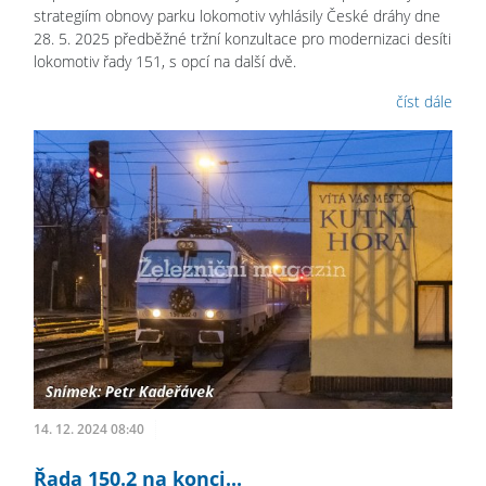
strategiím obnovy parku lokomotiv vyhlásily České dráhy dne
28. 5. 2025 předběžné tržní konzultace pro modernizaci desíti
lokomotiv řady 151, s opcí na další dvě.
číst dále
14. 12. 2024 08:40
Řada 150.2 na konci...