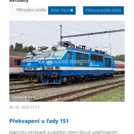
Aktuality
Filtrováno podle:
štítek
150.2
Filtrovat podle štítků
30. 05. 2025 11:11
Překvapení u řady 151
Naprosto nečekaně a navzdory všem dosud uplatňovaným