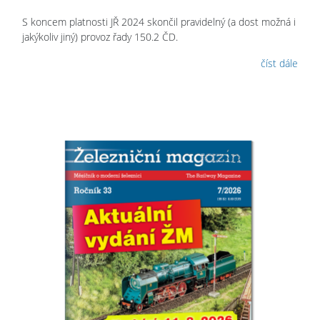
S koncem platnosti JŘ 2024 skončil pravidelný (a dost možná i
jakýkoliv jiný) provoz řady 150.2 ČD.
číst dále