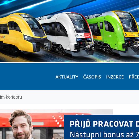
AKTUALITY
ČASOPIS
INZERCE
PŘE
ním koridoru