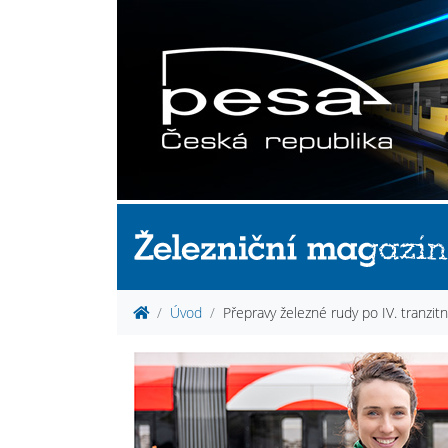
Úvod
Přepravy železné rudy po IV. tranzit