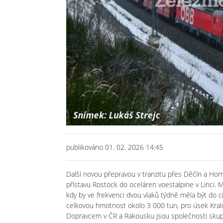
Previous
publikováno 01. 02. 2026 14:45
Další novou přepravou v tranzitu přes Děčín a Hor
přístavu Rostock do oceláren voestalpine v Linci
kdy by ve frekvenci dvou vlaků týdně měla být do c
celkovou hmotnost okolo 3 000 tun, pro úsek Kral
Dopravcem v ČR a Rakousku jsou společnosti skupi