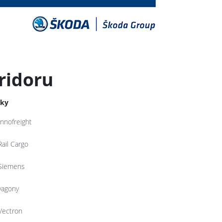
ridoru
tky
Innofreight
Rail Cargo
Siemens
vagony
Vectron