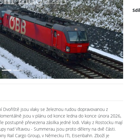
Next
Sdí
ní Dvořiště jsou vlaky se železnou rudou dopravovanou z
. Momentálně jsou v plánu od konce ledna do konce února 2026,
íle postupně převezena zásilka jedné lodi. Vlaky z Rostocku mají
upy nad Vltavou - Summerau jsou proto děleny na dvě části.
ny Rail Cargo Group, v Německu ITL Eisenbahn. Zboží je