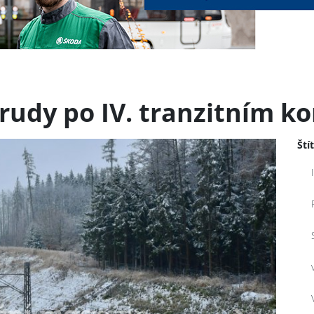
rudy po IV. tranzitním ko
Ští