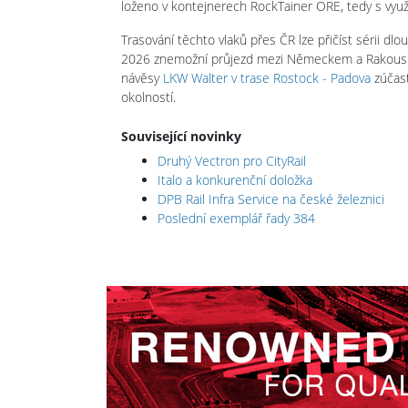
loženo v kontejnerech RockTainer ORE, tedy s využi
Trasování těchto vlaků přes ČR lze přičíst sérii dl
2026 znemožní průjezd mezi Německem a Rakouske
návěsy
LKW Walter v trase Rostock - Padova
zúčast
okolností.
Související novinky
Druhý Vectron pro CityRail
Italo a konkurenční doložka
DPB Rail Infra Service na české železnici
Poslední exemplář řady 384