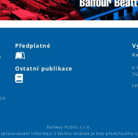
Předplatné
V
Ra
u
Ostatní publikace
K 
76
te
ase
Railway Public s.r.o.
í zpracovávání informací z těchto stránek je bez předchozího 