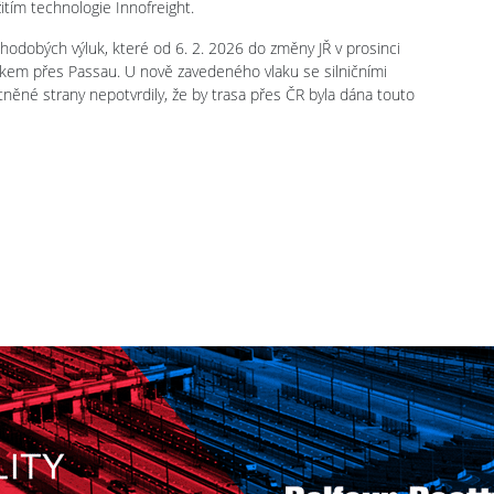
tím technologie Innofreight.
ouhodobých výluk, které od 6. 2. 2026 do změny JŘ v prosinci
m přes Passau. U nově zavedeného vlaku se silničními
něné strany nepotvrdily, že by trasa přes ČR byla dána touto