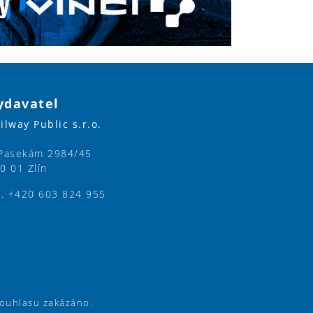
ydavatel
ilway Public s.r.o.
Pasekám 2984/45
0 01 Zlín
l. +420 603 824 955
souhlasu zakázáno.