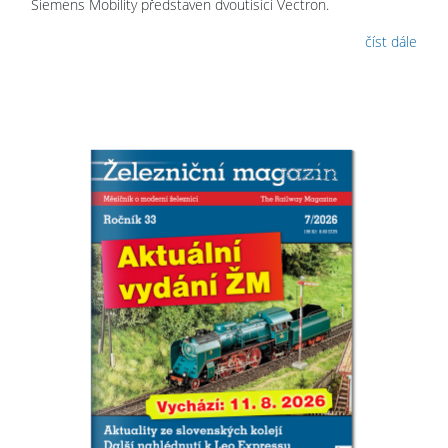
Siemens Mobility představen dvoutisící Vectron.
číst dále