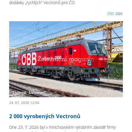
dodávky „rychlých“ Vectronů pro ČD.
číst dále
24. 07. 2026 12:04
2 000 vyrobených Vectronů
Dne 23. 7. 2026 byl v mnichovském výrobním závodě firmy