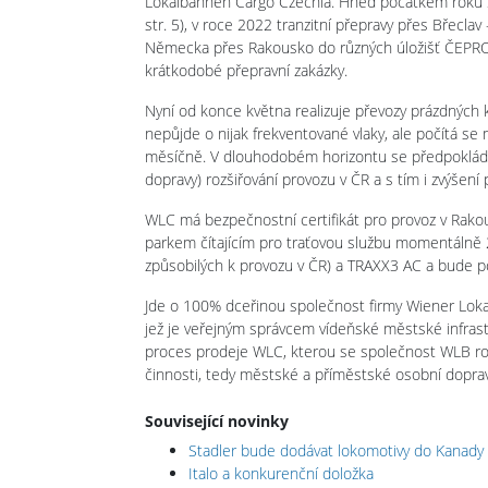
Lokalbahnen Cargo Czechia. Hned počátkem roku 
str. 5), v roce 2022 tranzitní přepravy přes Břecla
Německa přes Rakousko do různých úložišť ČEPRO v 
krátkodobé přepravní zakázky.
Nyní od konce května realizuje převozy prázdných
nepůjde o nijak frekventované vlaky, ale počítá se
měsíčně. V dlouhodobém horizontu se předpokládá 
dopravy) rozšiřování provozu v ČR a s tím i zvýšení
WLC má bezpečnostní certifikát pro provoz v Rak
parkem čítajícím pro traťovou službu momentálně 
způsobilých k provozu v ČR) a TRAXX3 AC a bude poř
Jde o 100% dceřinou společnost firmy Wiener Loka
jež je veřejným správcem vídeňské městské infras
proces prodeje WLC, kterou se společnost WLB r
činnosti, tedy městské a příměstské osobní doprav
Související novinky
Stadler bude dodávat lokomotivy do Kanady
Italo a konkurenční doložka