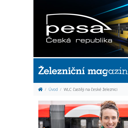
Úvod
WLC častěji na české železnici