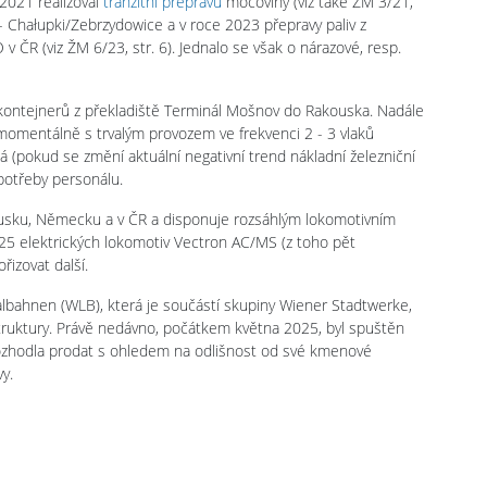
2021 realizoval
tranzitní přepravu
močoviny (viz také ŽM 3/21,
v - Chałupki/Zebrzydowice a v roce 2023 přepravy paliv z
ČR (viz ŽM 6/23, str. 6). Jednalo se však o nárazové, resp.
 kontejnerů z překladiště Terminál Mošnov do Rakouska. Nadále
 momentálně s trvalým provozem ve frekvenci 2 - 3 vlaků
(pokud se změní aktuální negativní trend nákladní železniční
 potřeby personálu.
ousku, Německu a v ČR a disponuje rozsáhlým lokomotivním
25 elektrických lokomotiv Vectron AC/MS (z toho pět
izovat další.
lbahnen (WLB), která je součástí skupiny Wiener Stadtwerke,
truktury. Právě nedávno, počátkem května 2025, byl spuštěn
ozhodla prodat s ohledem na odlišnost od své kmenové
y.