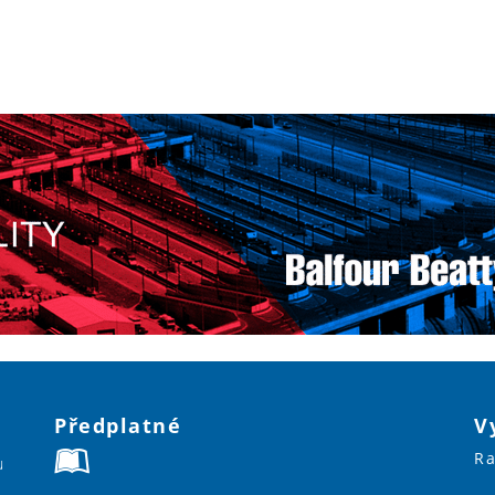
Předplatné
V
Ra
u