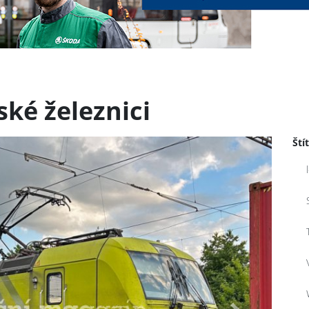
ské železnici
Ští