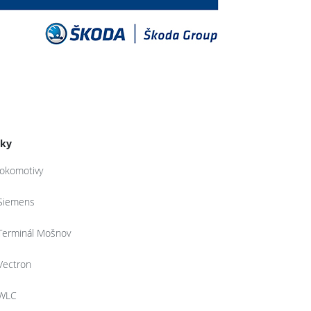
tky
lokomotivy
Siemens
Terminál Mošnov
Vectron
WLC