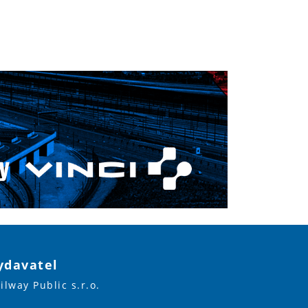
ydavatel
ilway Public s.r.o.