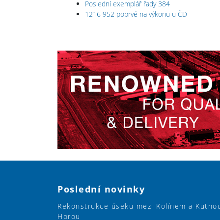
Poslední exemplář řady 384
1216 952 poprvé na výkonu u ČD
Poslední novinky
Rekonstrukce úseku mezi Kolínem a Kutno
Horou