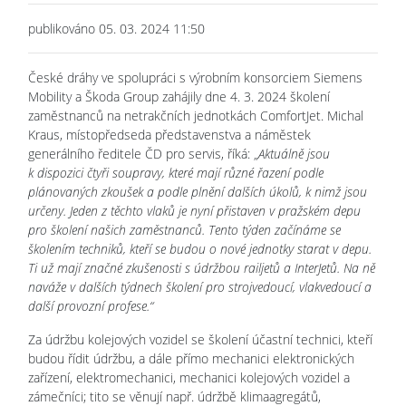
publikováno 05. 03. 2024 11:50
České dráhy ve spolupráci s výrobním konsorciem Siemens
Mobility a Škoda Group zahájily dne 4. 3. 2024 školení
zaměstnanců na netrakčních jednotkách ComfortJet. Michal
Kraus, místopředseda představenstva a náměstek
generálního ředitele ČD pro servis, říká: „
Aktuálně jsou
k dispozici čtyři soupravy, které mají různé řazení podle
plánovaných zkoušek a podle plnění dalších úkolů, k nimž jsou
určeny. Jeden z těchto vlaků je nyní přistaven v pražském depu
pro školení našich zaměstnanců. Tento týden začínáme se
školením techniků, kteří se budou o nové jednotky starat v depu.
Ti už mají značné zkušenosti s údržbou railjetů a InterJetů. Na ně
naváže v dalších týdnech školení pro strojvedoucí, vlakvedoucí a
další provozní profese.“
Za údržbu kolejových vozidel se školení účastní technici, kteří
budou řídit údržbu, a dále přímo mechanici elektronických
zařízení, elektromechanici, mechanici kolejových vozidel a
zámečníci; tito se věnují např. údržbě klimaagregátů,