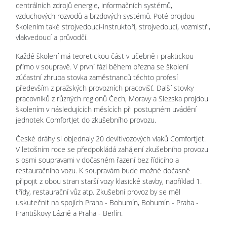
centrálních zdrojů energie, informačních systémů,
vzduchových rozvodů a brzdových systémů. Poté projdou
školením také strojvedoucí-instruktoři, strojvedoucí, vozmistři,
vlakvedoucí a průvodčí.
Každé školení má teoretickou část v učebně i praktickou
přímo v soupravě. V první fázi během března se školení
zúčastní zhruba stovka zaměstnanců těchto profesí
především z pražských provozních pracovišť. Další stovky
pracovníků z různých regionů Čech, Moravy a Slezska projdou
školením v následujících měsících při postupném uvádění
jednotek ComfortJet do zkušebního provozu.
České dráhy si objednaly 20 devítivozových vlaků ComfortJet.
V letošním roce se předpokládá zahájení zkušebního provozu
s osmi soupravami v dočasném řazení bez řídicího a
restauračního vozu. K soupravám bude možné dočasně
připojit z obou stran starší vozy klasické stavby, například 1.
třídy, restaurační vůz atp. Zkušební provoz by se měl
uskutečnit na spojích Praha - Bohumín, Bohumín - Praha -
Františkovy Lázně a Praha - Berlín.