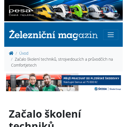
Úvod
Začalo školení techniků, strojvedoucích a průvodčích na
ComfortJetech
Začalo školení
techniků,