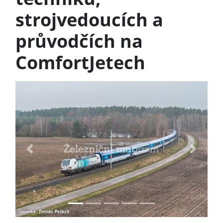
strojvedoucích a
průvodčích na
ComfortJetech
Previous
Next