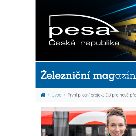
Úvod
První pilotní projekt EU pro nové p