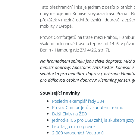
Tato přeshraniční linka je jedním z desíti pilotní
novým spojením. Komise si vybrala trasu Praha - B
překážek v mezinárodní železniční dopravě, zlepšen
mobility v Evropě.
Provoz ComfortJetů na trase mezi Prahou, Hamburke
však po odklonové trase a teprve od 14. 6. v pův
Berlin - Hamburg
(viz ŽM 4/26, str. 7).
Na hromadném snímku jsou zleva doprava: Michal K
ministr dopravy; Apostolos Tzitzikostas, komisař 
senátorka pro mobilitu, dopravu, ochranu klimatu 
pro dálkovou osobní dopravu; Flemming Jensen, ge
Související novinky
Poslední exemplář řady 384
Provoz ComfortJetů v sunutém režimu
Další Civity na ŽZO
Jednotka IC5 pro DSB zahájila zkušební jízd
Leo Talgo mimo provoz
2 000 vyrobených Vectronů