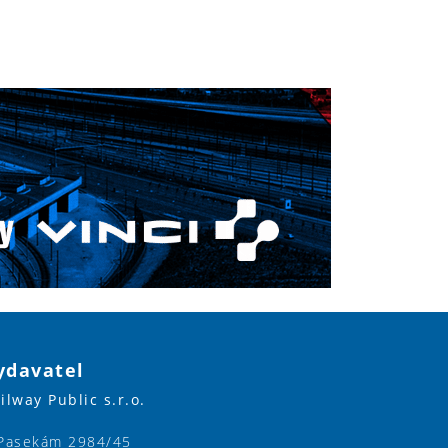
ydavatel
ilway Public s.r.o.
Pasekám 2984/45