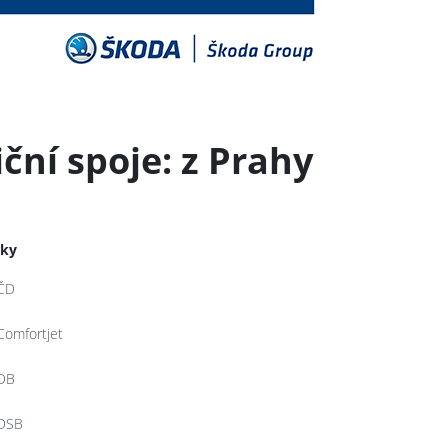
ční spoje: z Prahy
tky
ČD
Comfortjet
DB
DSB