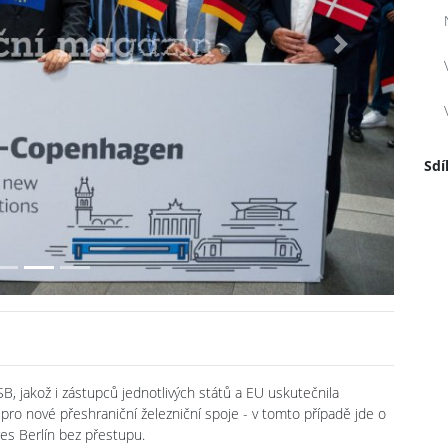
Next
Sdí
, jakož i zástupců jednotlivých států a EU uskutečnila
 pro nové přeshraniční železniční spoje - v tomto případě jde o
es Berlín bez přestupu.