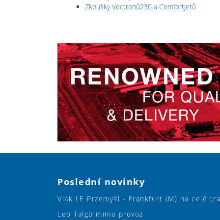
Zkoušky Vectronů230 a ComfortJetů
Poslední novinky
Vlak LE Przemyśl - Frankfurt (M) na celé tr
Leo Talgo mimo provoz