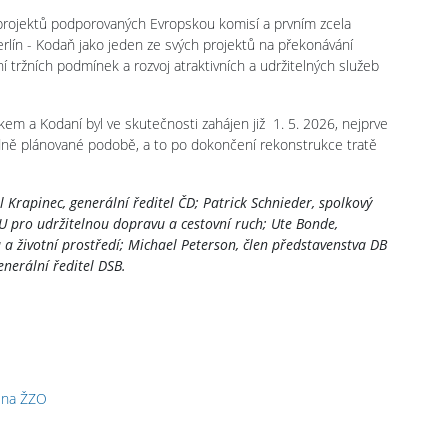
ch projektů podporovaných Evropskou komisí a prvním zcela
erlín - Kodaň jako jeden ze svých projektů na překonávání
í tržních podmínek a rozvoj atraktivních a udržitelných služeb
m a Kodaní byl ve skutečnosti zahájen již 1. 5. 2026, nejprve
odně plánované podobě, a to po dokončení rekonstrukce tratě
rapinec, generální ředitel ČD; Patrick Schnieder, spolkový
EU pro udržitelnou dopravu a cestovní ruch; Ute Bonde,
a životní prostředí; Michael Peterson, člen představenstva DB
nerální ředitel DSB.
y na ŽZO