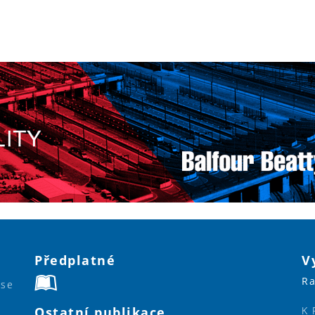
Předplatné
V
Ra
ase
Ostatní publikace
K 