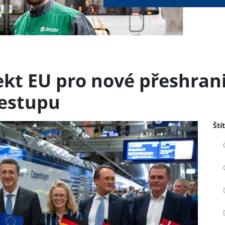
jekt EU pro nové přeshrani
řestupu
Ští