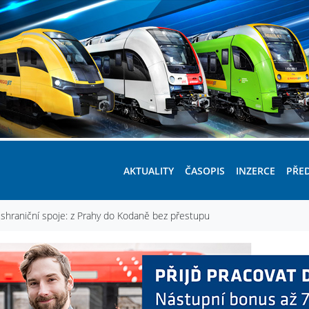
AKTUALITY
ČASOPIS
INZERCE
PŘE
řeshraniční spoje: z Prahy do Kodaně bez přestupu