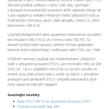
Zároveň probíhá unifikace v rámci celé řady, spočívající
v dosazení komunikačního protokolu WTB, odebrání zdroje 48
V pro napájení a ovládání některých funkcí přípojných vozů aj.
Podrobnější informace, jakož i další aktuality z firmy CZ LOKO
přineseme v ŽM 6/25.
V pořadí předposlední takto upravenou lokomotivou (prozatím
bez instalace OBU ETCS) se v červnu stala 750.705. Ta
zároveň prošla hlavní opravou, během níž bylo aplikováno
barevné řešení připomínající unifikovaný nátěr ČSD vzor 1988.
V běžném provozu využívají tyto modernizované „brejlovce“
tratě s výhradním provozem ETCS v jen minimální míře (viz ŽM
3/25, str. 13) a v nejbližších letech by se na tom nemělo nic
změnit, jsou však určeny také k vozbě na tratích s výhradním
provozem pod dohledem ETCS v případě plánovaných výluk
nebo závad na trakčním napájení.
Související novinky
Řada 753.7 PKP CI ve zkušebním provozu s ETCS
Poslední exemplář řady 384