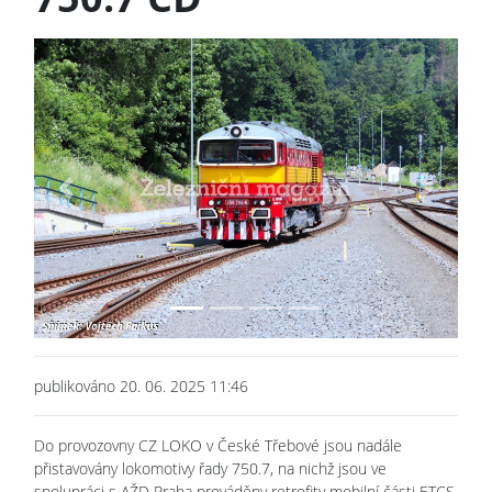
Previous
Next
publikováno 20. 06. 2025 11:46
Do provozovny CZ LOKO v České Třebové jsou nadále
přistavovány lokomotivy řady 750.7, na nichž jsou ve
spolupráci s AŽD Praha prováděny retrofity mobilní části ETCS.