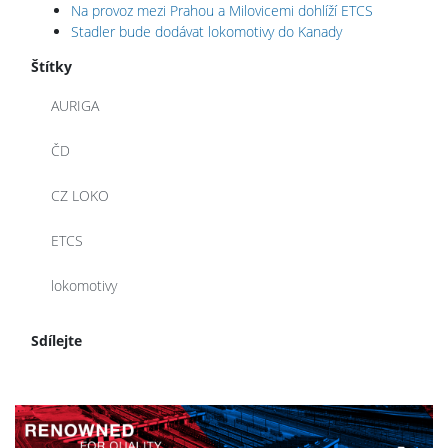
Na provoz mezi Prahou a Milovicemi dohlíží ETCS
Stadler bude dodávat lokomotivy do Kanady
Štítky
AURIGA
ČD
CZ LOKO
ETCS
lokomotivy
Sdílejte