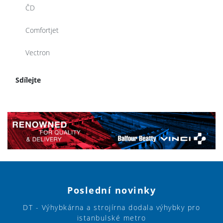
ČD
Comfortjet
Vectron
Sdílejte
Poslední novinky
DT - Výhybkárna a strojírna dodala výhybky pro
istanbulské metro