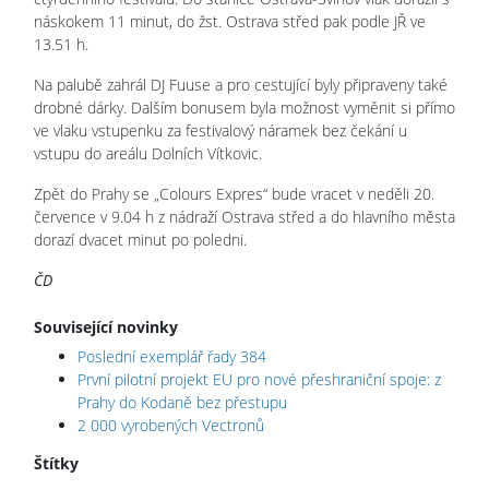
náskokem 11 minut, do žst. Ostrava střed pak podle JŘ ve
13.51 h.
Na palubě zahrál DJ Fuuse a pro cestující byly připraveny také
drobné dárky. Dalším bonusem byla možnost vyměnit si přímo
ve vlaku vstupenku za festivalový náramek bez čekání u
vstupu do areálu Dolních Vítkovic.
Zpět do Prahy se „Colours Expres“ bude vracet v neděli 20.
července v 9.04 h z nádraží Ostrava střed a do hlavního města
dorazí dvacet minut po poledni.
ČD
Související novinky
Poslední exemplář řady 384
První pilotní projekt EU pro nové přeshraniční spoje: z
Prahy do Kodaně bez přestupu
2 000 vyrobených Vectronů
Štítky