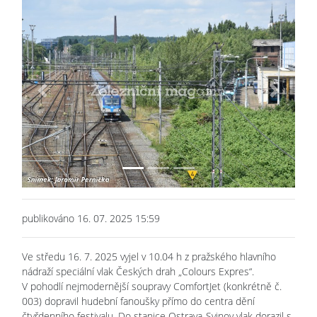
Previous
Next
publikováno 16. 07. 2025 15:59
Ve středu 16. 7. 2025 vyjel v 10.04 h z pražského hlavního
nádraží speciální vlak Českých drah „Colours Expres“.
V pohodlí nejmodernější soupravy ComfortJet (konkrétně č.
003) dopravil hudební fanoušky přímo do centra dění
čtyřdenního festivalu. Do stanice Ostrava-Svinov vlak dorazil s