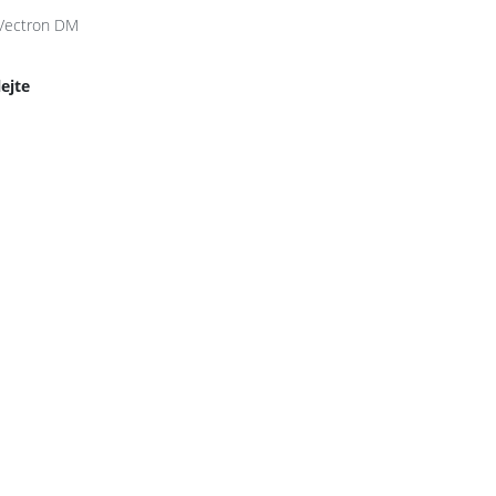
Vectron DM
lejte