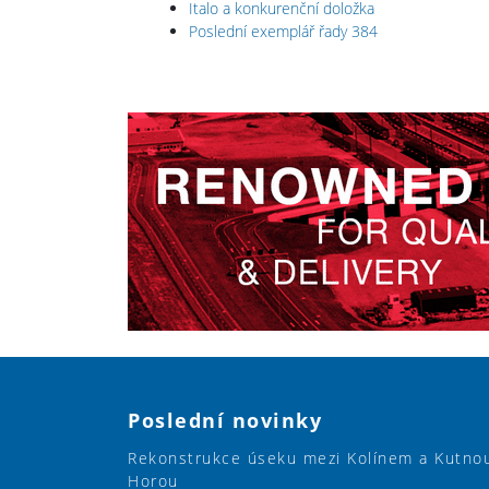
Italo a konkurenční doložka
Poslední exemplář řady 384
Poslední novinky
Rekonstrukce úseku mezi Kolínem a Kutno
Horou