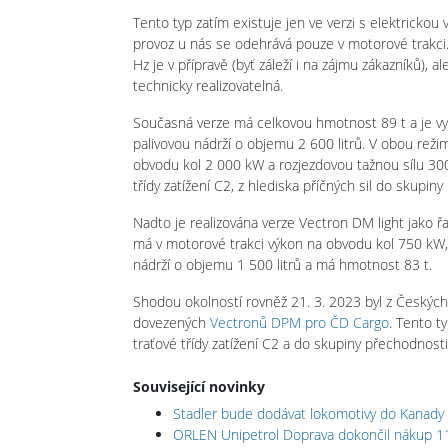
Tento typ zatím existuje jen ve verzi s elektricko
provoz u nás se odehrává pouze v motorové trakci
Hz je v přípravě (byť záleží i na zájmu zákazníků), 
technicky realizovatelná.
Současná verze má celkovou hmotnost 89 t a je
palivovou nádrží o objemu 2 600 litrů. V obou rež
obvodu kol 2 000 kW a rozjezdovou tažnou sílu 300 
třídy zatížení C2, z hlediska příčných sil do skupin
Nadto je realizována verze Vectron DM light jako řa
má v motorové trakci výkon na obvodu kol 750 k
nádrží o objemu 1 500 litrů a má hmotnost 83 t.
Shodou okolností rovněž 21. 3. 2023 byl z Českýc
dovezených
Vectronů DPM pro ČD Cargo
. Tento t
traťové třídy zatížení C2 a do skupiny přechodnosti 
Související novinky
Stadler bude dodávat lokomotivy do Kanady
ORLEN Unipetrol Doprava dokončil nákup 1