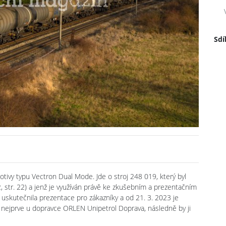
Sdí
tivy typu Vectron Dual Mode. Jde o stroj 248 019, který byl
 str. 22) a jenž je využíván právě ke zkušebním a prezentačním
uskutečnila prezentace pro zákazníky a od 21. 3. 2023 je
nejprve u dopravce ORLEN Unipetrol Doprava, následně by ji