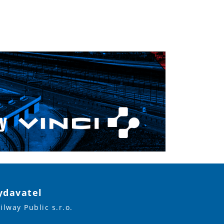
ydavatel
ilway Public s.r.o.