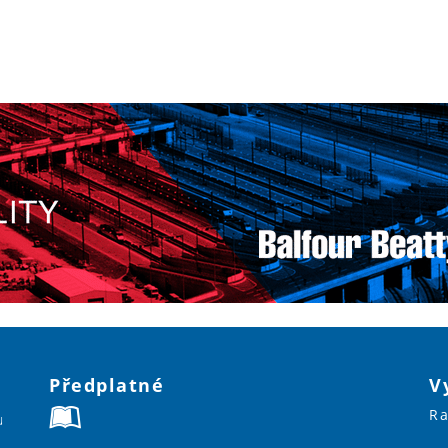
Předplatné
V
Ra
u