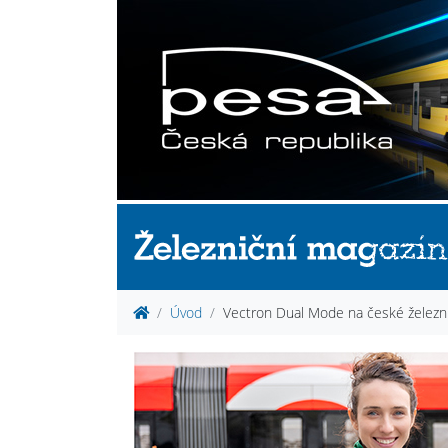
Úvod
Vectron Dual Mode na české železni