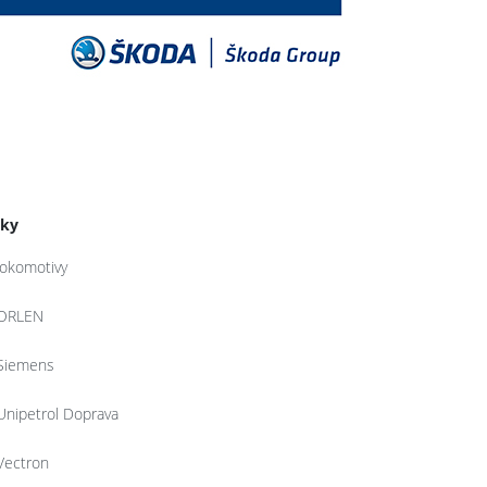
tky
lokomotivy
ORLEN
Siemens
Unipetrol Doprava
Vectron