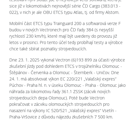
sice již v lokomotivách nejnovější série ČD Cargo (383.013 -
022), v nich je ale OBU ETCS typu Atlas, tj. od firmy Alstom.
Mobilní část ETCS typu Trainguard 200 a softwarová verze F
budou v nových Vectronech pro ČD řady 384 (s nejvyšší
rychlostí 230 km/h), které mají být uvedeny do provozu již
letos v prosinci. Pro tento účel tedy probíhají testy a výrobce
chce také sbírat poznatky strojvedoucích.
Dne 23. 1. 2025 vykonal Vectron (6)193 899 za účasti výrobce
zkušební jízdy pod dohledem ETCS v trojúhelníku Olomouc -
Štěpánov - Červenka a Olomouc - Šternberk - Uničov. Dne
24. 1. má absolvovat výkon EC 220/221 „Valašský expres“
Púchov - Praha hl. n. v úseku Olomouc - Praha - Olomouc jako
náhrada za lokomotivu řady 361.1 ZSSK (zácvik nových
strojvedoucích depa Olomouc). Poté bude Vectron
pokračovat v zácviku olomouckých strojvedoucích pro
nasazení na výkony IC 520/521 „Valašský expres“ Vsetín -
Praha-Vršovice z důvodu nájezdu zkušebních 7 500 km.