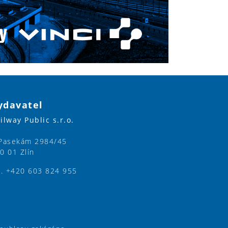
ydavatel
ilway Public s.r.o.
Pasekám 2984/45
0 01 Zlín
l. +420 603 824 955