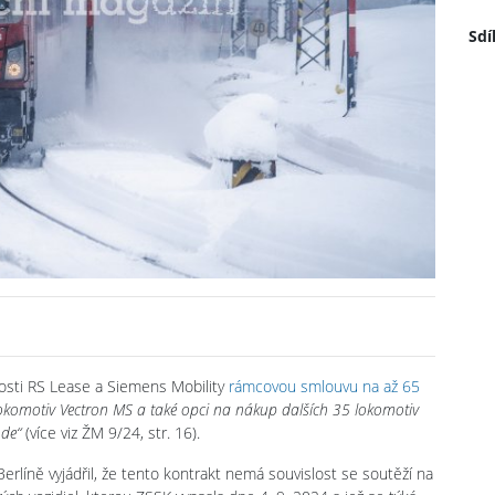
Sdí
osti RS Lease a Siemens Mobility
rámcovou smlouvu na až 65
komotiv Vectron MS a také opci na nákup dalších 35 lokomotiv
ode“
(více viz ŽM 9/24, str. 16).
 Berlíně vyjádřil, že tento kontrakt nemá souvislost se soutěží na