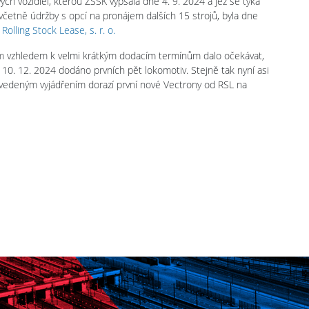
h vozidiel, kterou ZSSK vypsala dne 4. 9. 2024 a jež se týká
četně údržby s opcí na pronájem dalších 15 strojů, byla dne
olling Stock Lease, s. r. o.
šem vzhledem k velmi krátkým dodacím termínům dalo očekávat,
0. 12. 2024 dodáno prvních pět lokomotiv. Stejně tak nyní asi
vedeným vyjádřením dorazí první nové Vectrony od RSL na