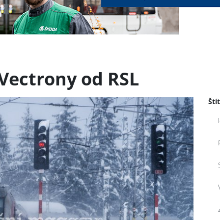
 Vectrony od RSL
Ští