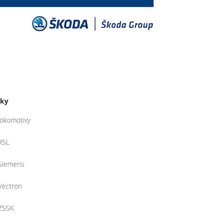
tky
lokomotivy
RSL
Siemens
Vectron
ZSSK