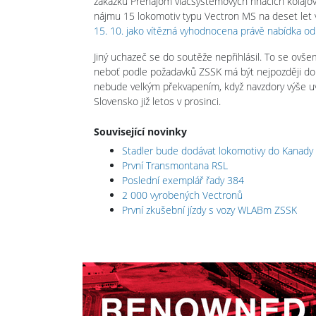
zakázku Prenájom viacsystémových hnacích koľajovýc
nájmu 15 lokomotiv typu Vectron MS na deset let v
15. 10. jako vítězná vyhodnocena právě nabídka od R
Jiný uchazeč se do soutěže nepřihlásil. To se ov
neboť podle požadavků ZSSK má být nejpozději do 1
nebude velkým překvapením, když navzdory výše u
Slovensko již letos v prosinci.
Související novinky
Stadler bude dodávat lokomotivy do Kanady
První Transmontana RSL
Poslední exemplář řady 384
2 000 vyrobených Vectronů
První zkušební jízdy s vozy WLABm ZSSK