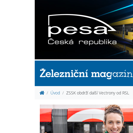
Úvod
ZSSK obdrží další Vectrony od RSL