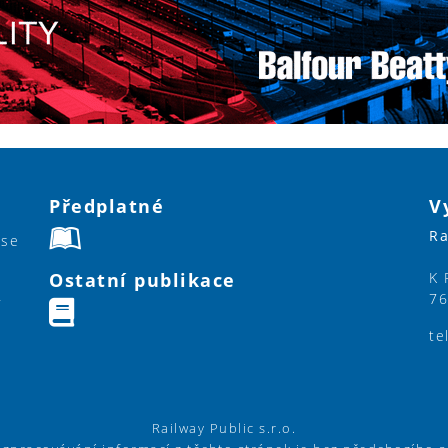
Předplatné
V
Ra
ase
Ostatní publikace
K 
76
y
te
Railway Public s.r.o.