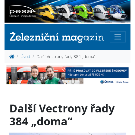
Úvod
Další Vectrony řady 384 „doma“
Další Vectrony řady
384 „doma“