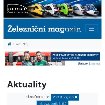
Aktuality
Aktuality
Filtrováno podle:
štítek
B Logistics
Filtrovat podle štítků